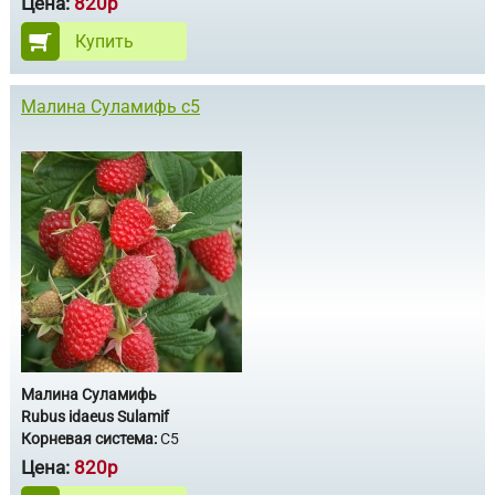
Цена:
820р
Купить
Малина Суламифь с5
Малина Суламифь
Rubus idaeus Sulamif
Корневая система:
С5
Цена:
820р