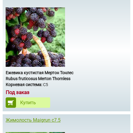
Ежевика кустистая Мертон Тонлес
Rubus fruticosus Merton Thornless
Корневая система:
С5
Под заказ
Купить
Жимолость Maigrun с7.5