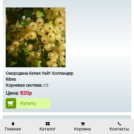
Смородина белая Уайт Холландер
Ribes
Корневая система:
С5
Цена:
820р
Купить
Смородина Виксне с5
Главная
Каталог
Корзина
Контакты