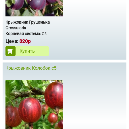
Крыжовник Грушенька
Grossularia
Корневая система:
С5
Цена:
820р
Купить
Крыжовник Колобок с5