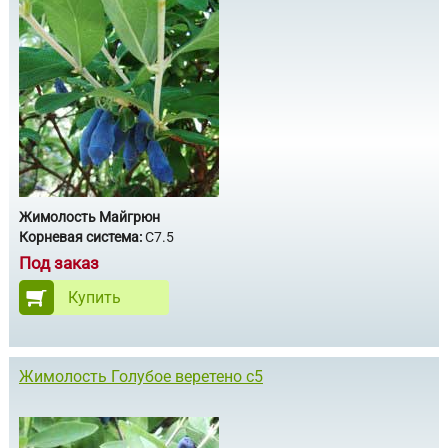
Жимолость Майгрюн
Корневая система:
С7.5
Под заказ
Купить
Жимолость Голубое веретено с5