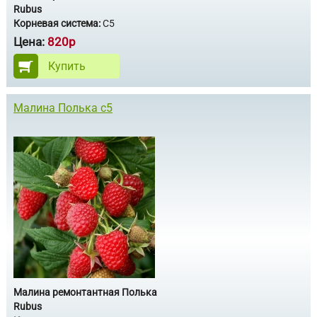
Rubus
Корневая система:
С5
Цена:
820р
Купить
Малина Полька с5
Малина ремонтантная Полька
Rubus