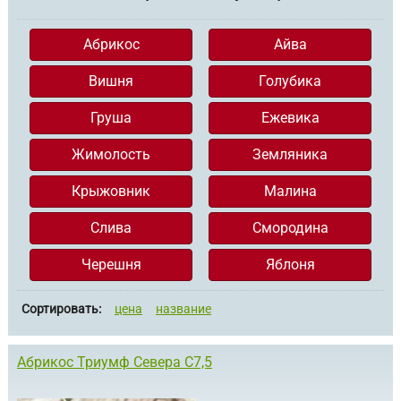
Абрикос
Айва
Вишня
Голубика
Груша
Ежевика
Жимолость
Земляника
Крыжовник
Малина
Слива
Смородина
Черешня
Яблоня
Сортировать:
цена
название
Абрикос Триумф Севера С7,5