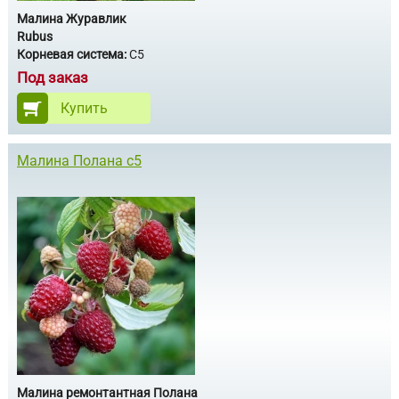
Малина Журавлик
Rubus
Корневая система:
С5
Под заказ
Купить
Малина Полана с5
Малина ремонтантная Полана