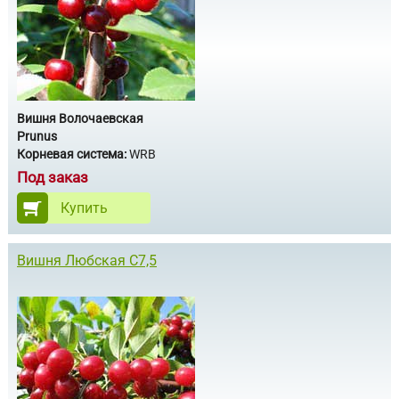
Вишня Волочаевская
Prunus
Корневая система:
WRB
Под заказ
Купить
Вишня Любская С7,5