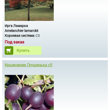
Ирга Ламарка
Amelanchier lamarckii
Корневая система:
С5
Под заказ
Купить
Крыжовник Грушенька с5