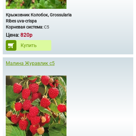
Крыжовник Колобок, Grossularia
Ribes uva-crispa
Корневая система:
С5
Цена:
820р
Купить
Малина Журавлик с5