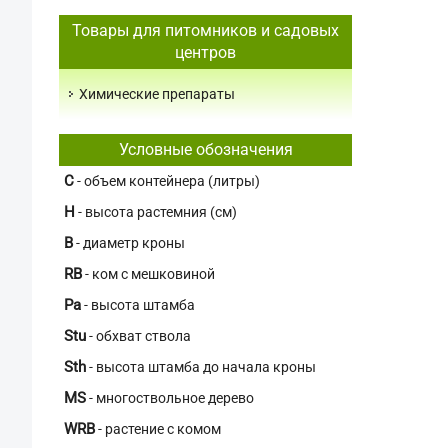
Товары для питомников и садовых
центров
Химические препараты
Условные обозначения
C
- объем контейнера (литры)
H
- высота растемния (см)
В
- диаметр кроны
RB
- ком с мешковиной
Pa
- высота штамба
Stu
- обхват ствола
Sth
- высота штамба до начала кроны
MS
- многоствольное дерево
WRB
- растение с комом