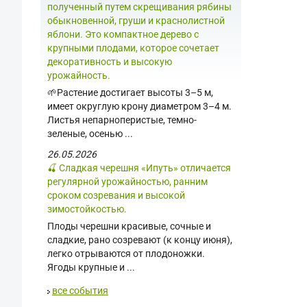
полученный путем скрещивания рябины
обыкновенной, груши и краснолистной
яблони. Это компактное дерево с
крупными плодами, которое сочетает
декоративность и высокую
урожайность.
🌱Растение достигает высоты 3–5 м,
имеет округлую крону диаметром 3–4 м.
Листья непарноперистые, темно-
зеленые, осенью ...
26.05.2026
🍒 Сладкая черешня «Ипуть» отличается
регулярной урожайностью, ранним
сроком созревания и высокой
зимостойкостью.
Плоды черешни красивые, сочные и
сладкие, рано созревают (к концу июня),
легко отрываются от плодоножки.
Ягоды крупные и ...
все события