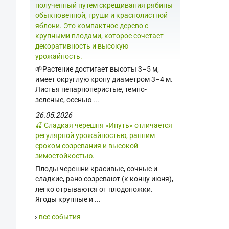
полученный путем скрещивания рябины
обыкновенной, груши и краснолистной
яблони. Это компактное дерево с
крупными плодами, которое сочетает
декоративность и высокую
урожайность.
🌱Растение достигает высоты 3–5 м,
имеет округлую крону диаметром 3–4 м.
Листья непарноперистые, темно-
зеленые, осенью ...
26.05.2026
🍒 Сладкая черешня «Ипуть» отличается
регулярной урожайностью, ранним
сроком созревания и высокой
зимостойкостью.
Плоды черешни красивые, сочные и
сладкие, рано созревают (к концу июня),
легко отрываются от плодоножки.
Ягоды крупные и ...
все события