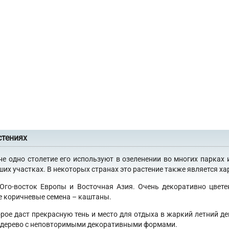
стениях
не одно столетие его используют в озеленении во многих парках 
х участках. В некоторых странах это растение также является хар
 Юго-восток Европы и Восточная Азия. Очень декоративно цвет
е коричневые семена – каштаны.
орое даст прекрасную тень и место для отдыха в жаркий летний де
 в дерево с неповторимыми декоративными формами.