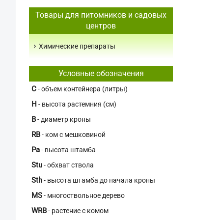
Товары для питомников и садовых
центров
Химические препараты
Условные обозначения
C
- объем контейнера (литры)
H
- высота растемния (см)
В
- диаметр кроны
RB
- ком с мешковиной
Pa
- высота штамба
Stu
- обхват ствола
Sth
- высота штамба до начала кроны
MS
- многоствольное дерево
WRB
- растение с комом