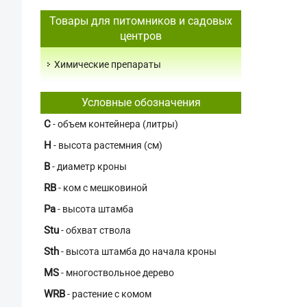
Товары для питомников и садовых
центров
Химические препараты
Условные обозначения
C
- объем контейнера (литры)
H
- высота растемния (см)
В
- диаметр кроны
RB
- ком с мешковиной
Pa
- высота штамба
Stu
- обхват ствола
Sth
- высота штамба до начала кроны
MS
- многоствольное дерево
WRB
- растение с комом