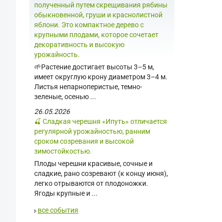
полученный путем скрещивания рябины
обыкновенной, груши и краснолистной
яблони. Это компактное дерево с
крупными плодами, которое сочетает
декоративность и высокую
урожайность.
🌱Растение достигает высоты 3–5 м,
имеет округлую крону диаметром 3–4 м.
Листья непарноперистые, темно-
зеленые, осенью ...
26.05.2026
🍒 Сладкая черешня «Ипуть» отличается
регулярной урожайностью, ранним
сроком созревания и высокой
зимостойкостью.
Плоды черешни красивые, сочные и
сладкие, рано созревают (к концу июня),
легко отрываются от плодоножки.
Ягоды крупные и ...
все события