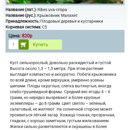
Название (лат.):
Ribes uva-crispa
Название (рус.):
Крыжовник Малахит
Принадлежность:
Плодовые деревья и кустарники
Корневая система:
С5
Цена:
820р
Купить
Куст сильнорослый, довольно раскидистый и густой.
Высота около 1,3 – 1,5 метра. При этом растение
выглядит компактно и аккуратно. Побеги крыжовника
по всей длине, кроме верхушки, умеренно усеяны
шипами. Плоды округлые, слегка вытянутые, иногда
слабо-грушевидной формы. Средний вес ягоды 4 – 6
грамм, но нередко вызревают и более крупные
экземпляры — до 8 грамм. Цвет светло – зеленый,
салатовый, не желтеют. На солнечной стороне может
проявиться лёгкий загар. Кожица тонкая, прозрачная,
гладкая, с хорошо заметным, густым жилкованием.
Жилки сильно разветвляются и окрашены в более