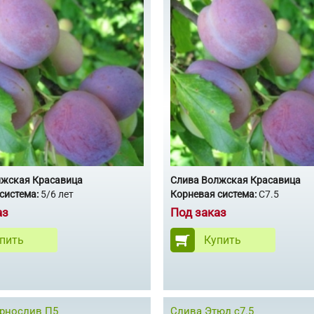
лжская Красавица
Слива Волжская Красавица
система:
5/6 лет
Корневая система:
С7.5
аз
Под заказ
пить
Купить
рнослив П5
Слива Этюд с7.5