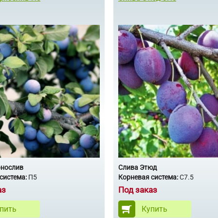
рнослив
Слива Этюд
система:
П5
Корневая система:
С7.5
аз
Под заказ
пить
Купить