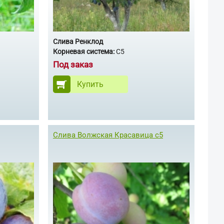
Слива Ренклод
Корневая система:
С5
Под заказ
Купить
Слива Волжская Красавица с5