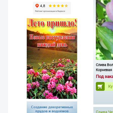
Слива Во
Корневая 
Под зак
Ку
Слива Че