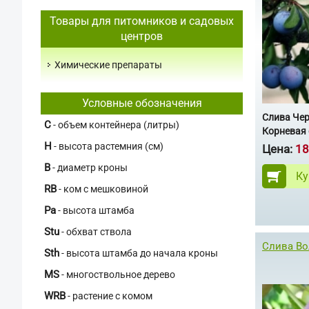
Товары для питомников и садовых
центров
Химические препараты
Условные обозначения
Слива Че
C
- объем контейнера (литры)
Корневая 
H
- высота растемния (см)
Цена:
18
В
- диаметр кроны
Ку
RB
- ком с мешковиной
Pa
- высота штамба
Stu
- обхват ствола
Слива Во
Sth
- высота штамба до начала кроны
MS
- многоствольное дерево
WRB
- растение с комом