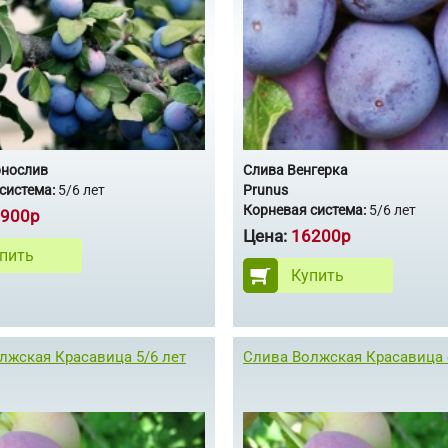
рнослив
Слива Венгерка
система:
5/6 лет
Prunus
Корневая система:
5/6 лет
900р
Цена:
16200р
пить
Купить
лжская Красавица 5/6 лет
Слива Волжская Красавица 