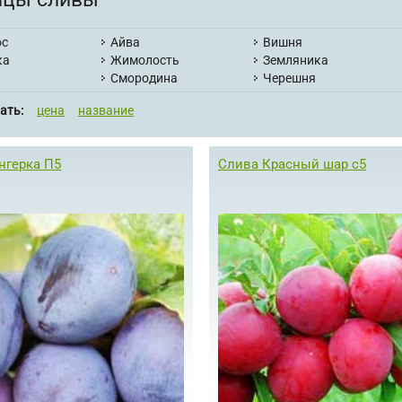
ос
Айва
Вишня
ка
Жимолость
Земляника
Смородина
Черешня
ать:
цена
название
нгерка П5
Слива Красный шар с5