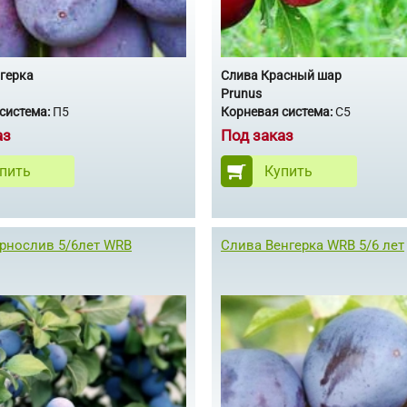
герка
Слива Красный шар
Prunus
система:
П5
Корневая система:
С5
аз
Под заказ
пить
Купить
рнослив 5/6лет WRB
Слива Венгерка WRB 5/6 лет