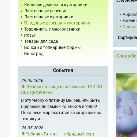
Хвойные деревья и кустарники
Лиственные деревья
Абрик
Лиственные кустарники
Ежеви
Плодовые деревья и кустарники
Слива
Травянистые многолетники
Розы
Сортиров
Товары для сада
Бонсаи и топиарные формы
Виноград
Слива Ве
События
29.05.2026
🌲 Чёрная пятница в питомнике: ТУИ СО
СКИДКОЙ 50%!
В эту Чёрную пятницу мы решили быть
щедрыми до самых кончиков иголок!
Пока весь мир охотится за скидками на
технику и ...
28.05.2026
🌳Рябина «Титан» — гибридный сорт,