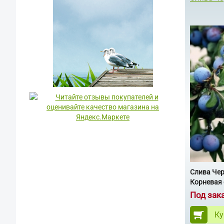
Слива Че
Корневая 
Под зак
Ку