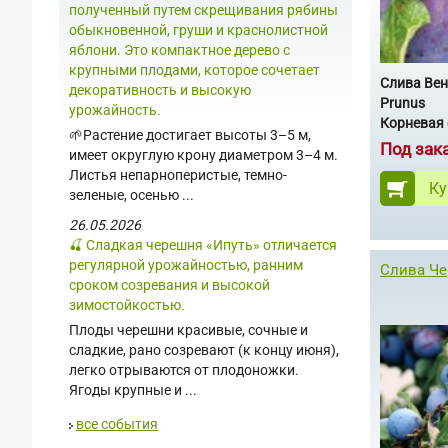
полученный путем скрещивания рябины
обыкновенной, груши и краснолистной
яблони. Это компактное дерево с
крупными плодами, которое сочетает
Слива Вен
декоративность и высокую
Prunus
урожайность.
Корневая 
🌱Растение достигает высоты 3–5 м,
Под зак
имеет округлую крону диаметром 3–4 м.
Листья непарноперистые, темно-
Ку
зеленые, осенью ...
26.05.2026
🍒 Сладкая черешня «Ипуть» отличается
регулярной урожайностью, ранним
Слива Че
сроком созревания и высокой
зимостойкостью.
Плоды черешни красивые, сочные и
сладкие, рано созревают (к концу июня),
легко отрываются от плодоножки.
Ягоды крупные и ...
все события