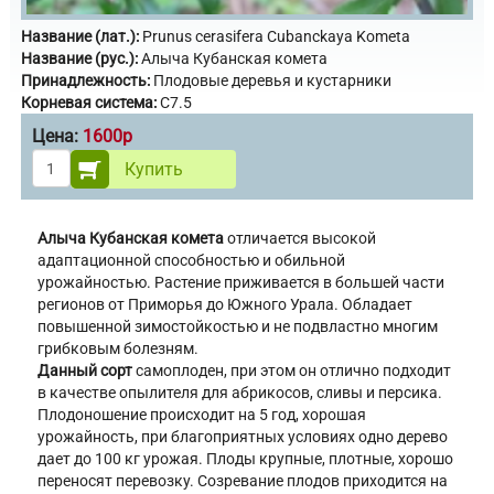
Название (лат.):
Prunus cerasifera Cubanckaya Kometa
Название (рус.):
Алыча Кубанская комета
Принадлежность:
Плодовые деревья и кустарники
Корневая система:
С7.5
Цена:
1600р
Купить
Алыча Кубанская комета
отличается высокой
адаптационной способностью и обильной
урожайностью. Растение приживается в большей части
регионов от Приморья до Южного Урала. Обладает
повышенной зимостойкостью и не подвластно многим
грибковым болезням.
Данный сорт
самоплоден, при этом он отлично подходит
в качестве опылителя для абрикосов, сливы и персика.
Плодоношение происходит на 5 год, хорошая
урожайность, при благоприятных условиях одно дерево
дает до 100 кг урожая. Плоды крупные, плотные, хорошо
переносят перевозку. Созревание плодов приходится на