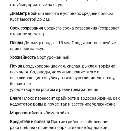
голубые, приятные на вкус.
Диаметр кроны
и высота в условиях средней полосы
Куст высотой до 2 м.
Срок созревания
Среднего срока созревания (созревает
в начале августа).
Плоды
Диаметр плода – 15 мм. Плоды светло-голубые,
приятные на вкус.
Урожайность
Сорт урожайный.
Почва
Воздухопроницаемая, кислая, рыхлая, торфяно-
песчаная. Садоводы, не учитывающиe этого и
высaживающиe голубику в тяжелую глинистую почву,
бывают не
удовлетворены ростом и развитиeм растений.
Влага
Плохо пе­реносит крайности в водоснабжении, как
недостаток воды в почве, так и застойное увлажнение.
Морозостойкость
Зимостойка.
Вредители и болезни
Против грибного заболевания -
рака стеблей - проводят опрыскивание бордоской