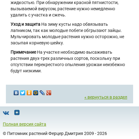
жидкостью. При обнару­жении красной пятнистости,
вызыва­емой вирусом, растение нужно не­медленно
удалить с участка и сжечь.
Уход и защита
На зиму кусты надо обвязывать
лапником, так как молодые по­беги обгрызают зайцы.
Мульчи­ровать молодые растения нужно осторожно, не
засыпая корне­вую шейку.
Примечание
На участке необходимо высажи­вать
растения двух-трех различ­ных сортов, поскольку при
отсут­ствии перекрестного опыления урожаи неизбежно
будут низкими.
« вернуться в раздел
Полная версия сайта
©
Питомник растений Ферцер Дмитрия
2009 - 2026