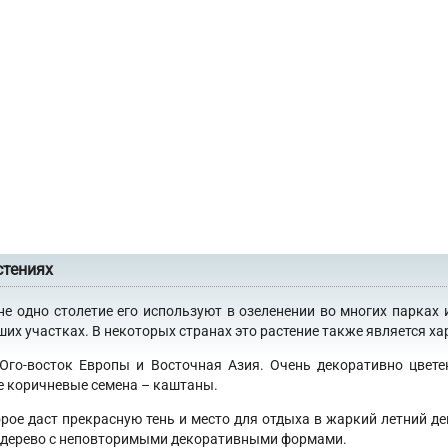
стениях
не одно столетие его используют в озеленении во многих парках 
х участках. В некоторых странах это растение также является хар
 Юго-восток Европы и Восточная Азия. Очень декоративно цвет
е коричневые семена – каштаны.
орое даст прекрасную тень и место для отдыха в жаркий летний де
 в дерево с неповторимыми декоративными формами.