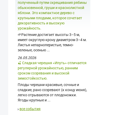
полученный путем скрещивания рябины
обыкновенной, груши и краснолистной
яблони. Это компактное дерево с
крупными плодами, которое сочетает
декоративность и высокую
урожайность.
🌱Растение достигает высоты 3–5 м,
имеет округлую крону диаметром 3–4 м.
Листья непарноперистые, темно-
зеленые, осенью ...
26.05.2026
🍒 Сладкая черешня «Ипуть» отличается
регулярной урожайностью, ранним
сроком созревания и высокой
зимостойкостью.
Плоды черешни красивые, сочные и
сладкие, рано созревают (к концу июня),
легко отрываются от плодоножки.
Ягоды крупные и ...
все события