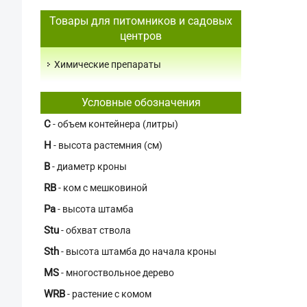
Товары для питомников и садовых
центров
Химические препараты
Условные обозначения
C
- объем контейнера (литры)
H
- высота растемния (см)
В
- диаметр кроны
RB
- ком с мешковиной
Pa
- высота штамба
Stu
- обхват ствола
Sth
- высота штамба до начала кроны
MS
- многоствольное дерево
WRB
- растение с комом