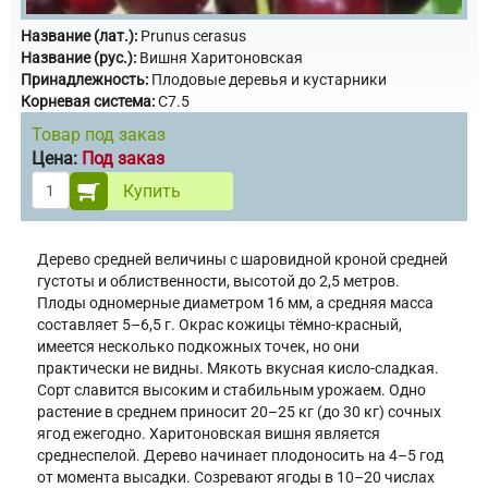
Название (лат.):
Prunus cerasus
Название (рус.):
Вишня Харитоновская
Принадлежность:
Плодовые деревья и кустарники
Корневая система:
С7.5
Товар под заказ
Цена:
Под заказ
Купить
Дерево средней величины с шаровидной кроной средней
густоты и облиственности, высотой до 2,5 метров.
Плоды одномерные диаметром 16 мм, а средняя масса
составляет 5–6,5 г. Окрас кожицы тёмно-красный,
имеется несколько подкожных точек, но они
практически не видны. Мякоть вкусная кисло-сладкая.
Сорт славится высоким и стабильным урожаем. Одно
растение в среднем приносит 20–25 кг (до 30 кг) сочных
ягод ежегодно. Харитоновская вишня является
среднеспелой. Дерево начинает плодоносить на 4–5 год
от момента высадки. Созревают ягоды в 10–20 числах