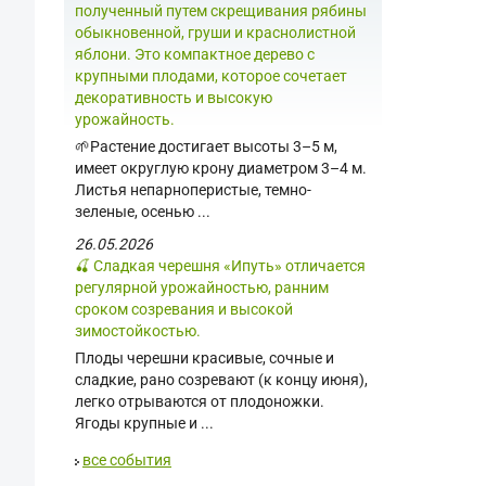
полученный путем скрещивания рябины
обыкновенной, груши и краснолистной
яблони. Это компактное дерево с
крупными плодами, которое сочетает
декоративность и высокую
урожайность.
🌱Растение достигает высоты 3–5 м,
имеет округлую крону диаметром 3–4 м.
Листья непарноперистые, темно-
зеленые, осенью ...
26.05.2026
🍒 Сладкая черешня «Ипуть» отличается
регулярной урожайностью, ранним
сроком созревания и высокой
зимостойкостью.
Плоды черешни красивые, сочные и
сладкие, рано созревают (к концу июня),
легко отрываются от плодоножки.
Ягоды крупные и ...
все события