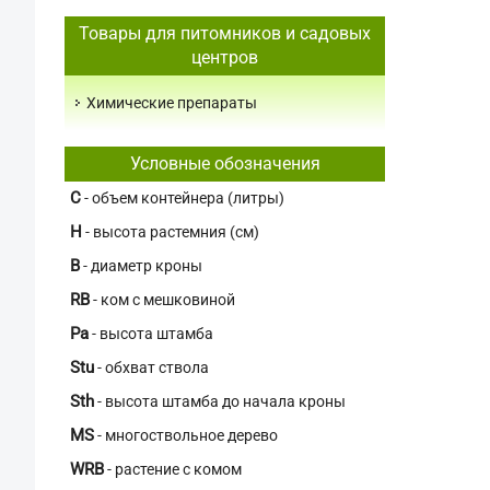
Товары для питомников и садовых
центров
Химические препараты
Условные обозначения
C
- объем контейнера (литры)
H
- высота растемния (см)
В
- диаметр кроны
RB
- ком с мешковиной
Pa
- высота штамба
Stu
- обхват ствола
Sth
- высота штамба до начала кроны
MS
- многоствольное дерево
WRB
- растение с комом