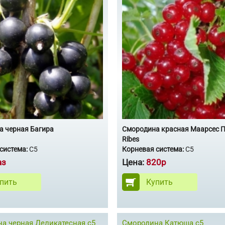
а черная Багира
Смородина красная Маарсес 
Ribes
система:
С5
Корневая система:
С5
аз
Цена:
820р
пить
Купить
а черная Деликатесная с5
Смородина Катюша с5