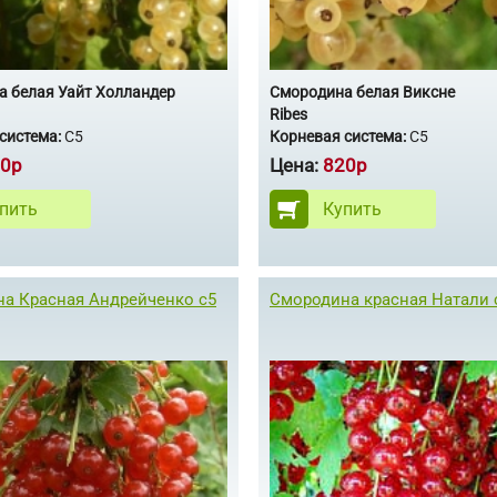
 белая Уайт Холландер
Смородина белая Виксне
Ribes
система:
С5
Корневая система:
С5
0р
Цена:
820р
пить
Купить
а Красная Андрейченко с5
Смородина красная Натали 