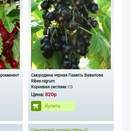
Проминент
Смородина черная Память Вавилова
Ribes nigrum
Корневая система:
С5
Цена:
820р
Купить
Смородина черная Нара с5