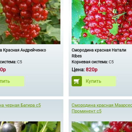
а Красная Андрейченко
Смородина красная Натали
Ribes
система:
С5
Корневая система:
С5
0р
Цена:
820р
пить
Купить
а черная Багира с5
Смородина красная Маарсе
Проминент с5