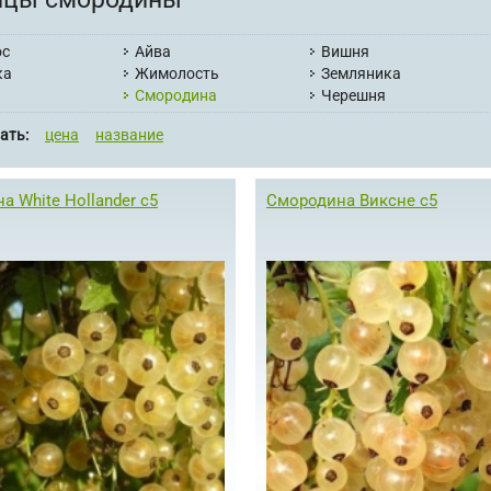
ос
Айва
Вишня
ка
Жимолость
Земляника
Смородина
Черешня
ать:
цена
название
а White Hollander с5
Смородина Виксне с5