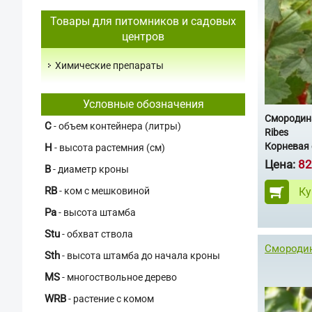
Товары для питомников и садовых
центров
Химические препараты
Условные обозначения
Смородин
C
- объем контейнера (литры)
Ribes
Корневая 
H
- высота растемния (см)
Цена:
82
В
- диаметр кроны
RB
Ку
- ком с мешковиной
Pa
- высота штамба
Stu
- обхват ствола
Смородин
Sth
- высота штамба до начала кроны
MS
- многоствольное дерево
WRB
- растение с комом