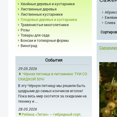
Хвойные деревья и кустарники
Лиственные деревья
Абрик
Лиственные кустарники
Ежеви
Плодовые деревья и кустарники
Слива
Травянистые многолетники
Розы
Сортиров
Товары для сада
Бонсаи и топиарные формы
Виноград
Смородин
События
29.05.2026
🌲 Чёрная пятница в питомнике: ТУИ СО
СКИДКОЙ 50%!
В эту Чёрную пятницу мы решили быть
щедрыми до самых кончиков иголок!
Пока весь мир охотится за скидками на
технику и ...
28.05.2026
🌳Рябина «Титан» — гибридный сорт,