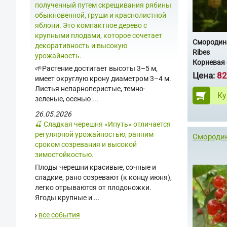
полученный путем скрещивания рябины
обыкновенной, груши и краснолистной
яблони. Это компактное дерево с
крупными плодами, которое сочетает
Смородина
декоративность и высокую
Ribes
урожайность.
Корневая 
🌱Растение достигает высоты 3–5 м,
Цена:
82
имеет округлую крону диаметром 3–4 м.
Листья непарноперистые, темно-
Ку
зеленые, осенью ...
26.05.2026
🍒 Сладкая черешня «Ипуть» отличается
регулярной урожайностью, ранним
Смородин
сроком созревания и высокой
зимостойкостью.
Плоды черешни красивые, сочные и
сладкие, рано созревают (к концу июня),
легко отрываются от плодоножки.
Ягоды крупные и ...
все события