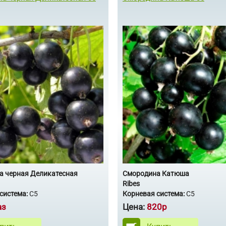
а черная Деликатесная
Смородина Катюша
Ribes
система:
С5
Корневая система:
С5
аз
Цена:
820р