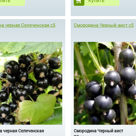
пить
Купить
а черная Селеченская с5
Смородина Черный аист с5
а черная Селеченская
Смородина Черный аист