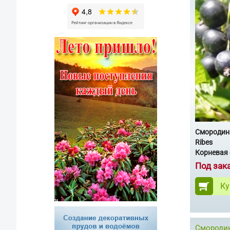
Смородин
Ribes
Корневая 
Под зак
Ку
Смородин