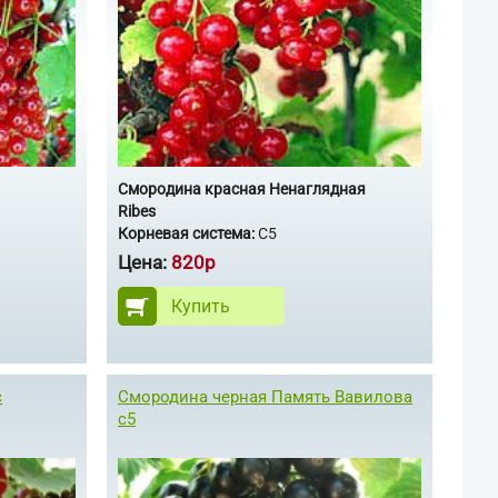
Смородина красная Ненаглядная
Ribes
Корневая система:
С5
Цена:
820р
Купить
с
Смородина черная Память Вавилова
с5