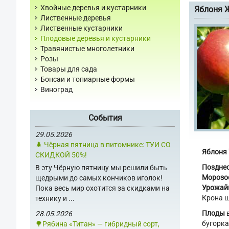
Хвойные деревья и кустарники
Яблоня 
Лиственные деревья
Лиственные кустарники
Плодовые деревья и кустарники
Травянистые многолетники
Розы
Товары для сада
Бонсаи и топиарные формы
Виноград
События
29.05.2026
🌲 Чёрная пятница в питомнике: ТУИ СО
Яблоня 
СКИДКОЙ 50%!
Позднео
В эту Чёрную пятницу мы решили быть
Морозос
щедрыми до самых кончиков иголок!
Урожай
Пока весь мир охотится за скидками на
Крона ш
технику и ...
Плоды
в
28.05.2026
бугорка
🌳Рябина «Титан» — гибридный сорт,