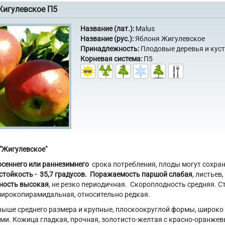
Жигулевское П5
Название (лат.):
Malus
Название (рус.):
Яблоня Жигулевское
Принадлежность:
Плодовые деревья и кус
Корневая система:
П5
"Жигулевское"
сеннего или раннезимнего
срока потребления, плоды могут сохран
тойкость - 35,7 градусов.
Поражаемость паршой слабая
, листьев
ность высокая
, не резко периодичная. Скороплодность средняя. 
ирокопирамидальная, относительно редкая.
ыше среднего размера и крупные, плоскоокруглой формы, широко
ми. Кожица гладкая, прочная, золотисто-желтая с красно-оранж