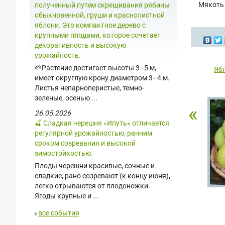
Мякоть 
полученный путем скрещивания рябины
обыкновенной, груши и краснолистной
яблони. Это компактное дерево с
крупными плодами, которое сочетает
декоративность и высокую
урожайность.
🌱Растение достигает высоты 3–5 м,
Яб
имеет округлую крону диаметром 3–4 м.
Листья непарноперистые, темно-
зеленые, осенью ...
«
26.05.2026
🍒 Сладкая черешня «Ипуть» отличается
регулярной урожайностью, ранним
сроком созревания и высокой
зимостойкостью.
Плоды черешни красивые, сочные и
сладкие, рано созревают (к концу июня),
легко отрываются от плодоножки.
Ягоды крупные и ...
все события