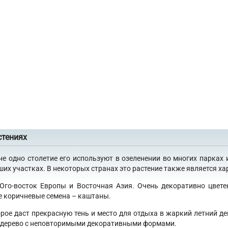
стениях
не одно столетие его используют в озеленении во многих парках 
х участках. В некоторых странах это растение также является хар
 Юго-восток Европы и Восточная Азия. Очень декоративно цвет
е коричневые семена – каштаны.
орое даст прекрасную тень и место для отдыха в жаркий летний де
 в дерево с неповторимыми декоративными формами.