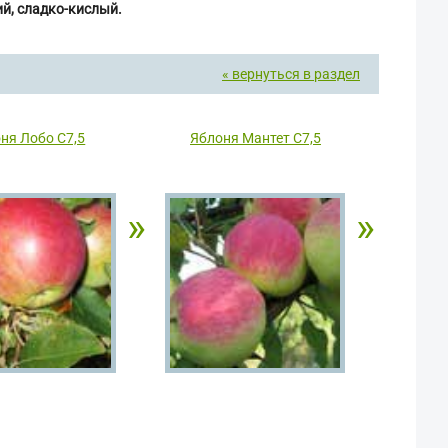
ий, сладко-кислый.
« вернуться в раздел
ня Лобо С7,5
Яблоня Мантет С7,5
»
»