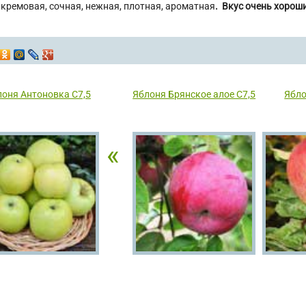
кремовая, сочная, нежная, плотная, ароматная
. Вкус очень хорош
лоня Антоновка С7,5
Яблоня Брянское алое С7,5
Ябло
«