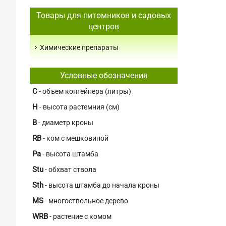
Товары для питомников и садовых
центров
Химические препараты
Условные обозначения
C
- объем контейнера (литры)
H
- высота растемния (см)
В
- диаметр кроны
RB
- ком с мешковиной
Pa
- высота штамба
Stu
- обхват ствола
Sth
- высота штамба до начала кроны
MS
- многоствольное дерево
WRB
- растение с комом