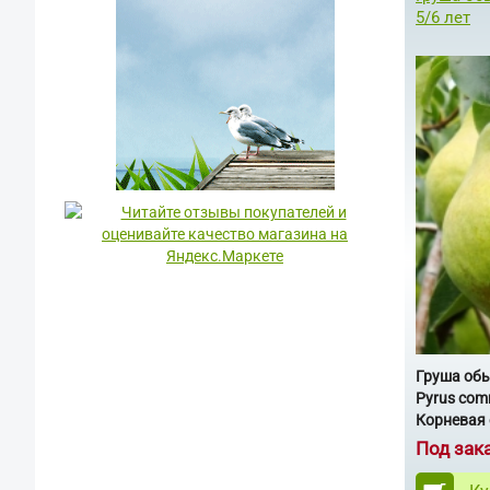
5/6 лет
Груша об
Pyrus com
Корневая 
Под зак