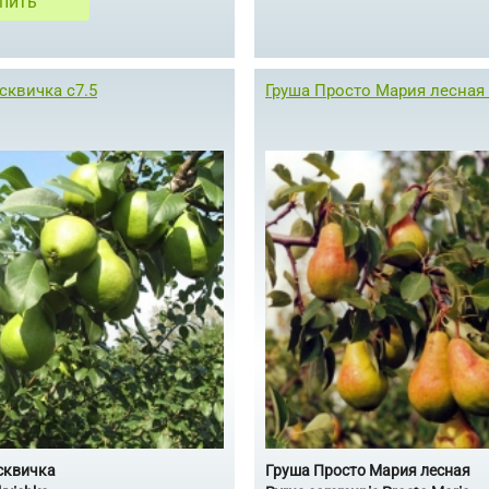
пить
сквичка c7.5
Груша Просто Мария лесная
сквичка
Груша Просто Мария лесная