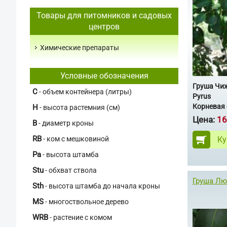
Товары для питомников и садовых
центров
Химические препараты
Условные обозначения
Груша Чи
C
- объем контейнера (литры)
Pyrus
Корневая 
H
- высота растемния (см)
Цена:
16
В
- диаметр кроны
RB
Ку
- ком с мешковиной
Pa
- высота штамба
Stu
- обхват ствола
Груша Лю
Sth
- высота штамба до начала кроны
MS
- многоствольное дерево
WRB
- растение с комом