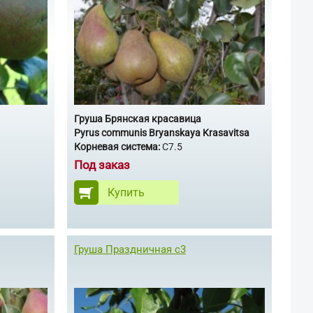
Груша Брянская красавица
Pyrus communis Bryanskaya Krasavitsa
Корневая система:
С7.5
Под заказ
Купить
Груша Праздничная с3