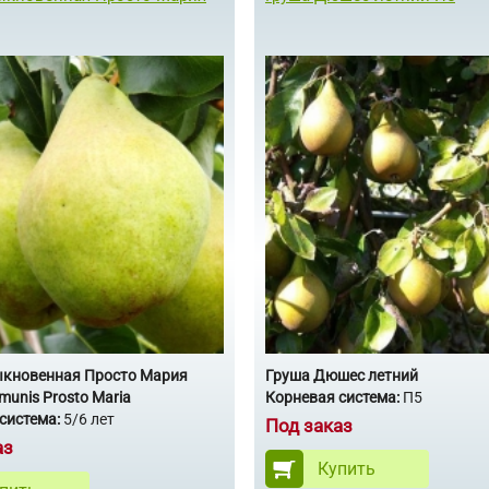
ыкновенная Просто Мария
Груша Дюшес летний
munis Prosto Maria
Корневая система:
П5
система:
5/6 лет
Под заказ
аз
Купить