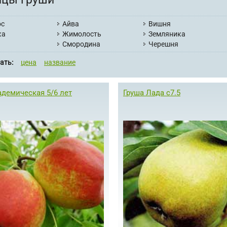
ос
Айва
Вишня
ка
Жимолость
Земляника
Смородина
Черешня
ать:
цена
название
адемическая 5/6 лет
Груша Лада с7.5