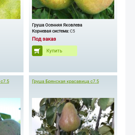
Груша Осенняя Яковлева
Корневая система:
С5
Под заказ
Купить
с7.5
Груша Брянская красавица с7.5