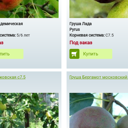
адемическая
Груша Лада
Pyrus
система:
5/6 лет
Корневая система:
С7.5
аз
Под заказ
пить
Купить
жовская с7.5
Груша Бергамот московский 