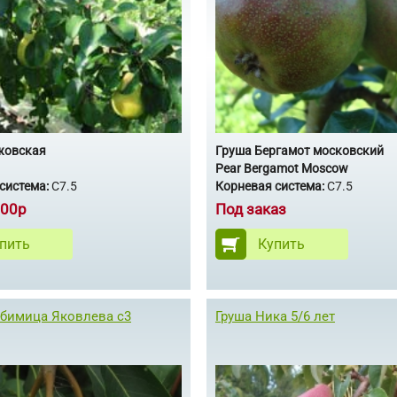
жовская
Груша Бергамот московский
Pear Bergamot Moscow
система:
С7.5
Корневая система:
С7.5
00р
Под заказ
пить
Купить
бимица Яковлева с3
Груша Ника 5/6 лет