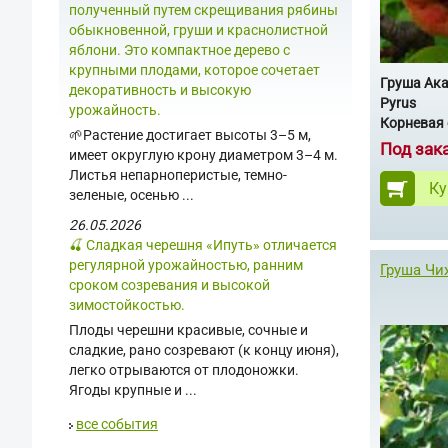
полученный путем скрещивания рябины
обыкновенной, груши и краснолистной
яблони. Это компактное дерево с
крупными плодами, которое сочетает
Груша Ак
декоративность и высокую
Pyrus
урожайность.
Корневая 
🌱Растение достигает высоты 3–5 м,
Под зак
имеет округлую крону диаметром 3–4 м.
Листья непарноперистые, темно-
Ку
зеленые, осенью ...
26.05.2026
🍒 Сладкая черешня «Ипуть» отличается
регулярной урожайностью, ранним
Груша Чи
сроком созревания и высокой
зимостойкостью.
Плоды черешни красивые, сочные и
сладкие, рано созревают (к концу июня),
легко отрываются от плодоножки.
Ягоды крупные и ...
все события