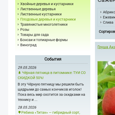
Хвойные деревья и кустарники
Лиственные деревья
Абрик
Лиственные кустарники
Ежеви
Плодовые деревья и кустарники
Слива
Травянистые многолетники
Розы
Сортиров
Товары для сада
Бонсаи и топиарные формы
Виноград
Груша Ак
События
29.05.2026
🌲 Чёрная пятница в питомнике: ТУИ СО
СКИДКОЙ 50%!
В эту Чёрную пятницу мы решили быть
щедрыми до самых кончиков иголок!
Пока весь мир охотится за скидками на
технику и ...
28.05.2026
🌳Рябина «Титан» — гибридный сорт,