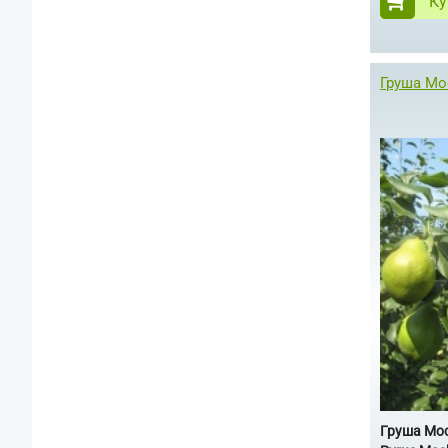
Ку
Груша Мо
Груша Мо