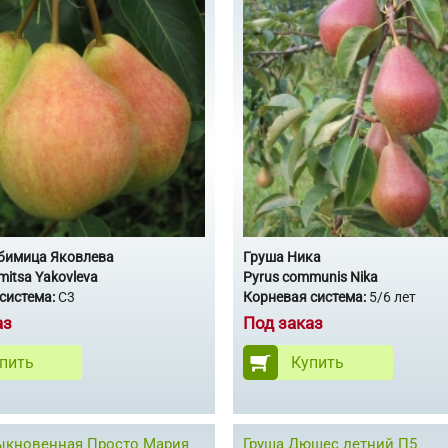
бимица Яковлева
Груша Ника
mitsa Yakovleva
Pyrus communis Nika
система:
С3
Корневая система:
5/6 лет
аз
Под заказ
пить
Купить
ыкновенная Просто Мария
Груша Дюшес летний П5