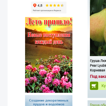
Груша Лю
Pear Lyubi
Корневая 
Под зак
Ку
Груша об