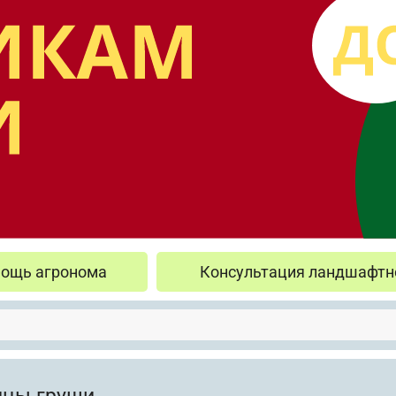
ощь агронома
Консультация ландшафтн
цы груши