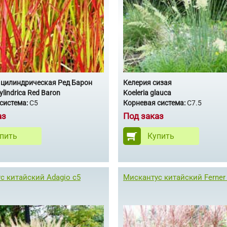
 цилиндрическая Ред Барон
Келерия сизая
ylindrica Red Baron
Koeleria glauca
система:
C5
Корневая система:
С7.5
аз
Под заказ
пить
Купить
с китайский Adagio с5
Мискантус китайский Ferner 