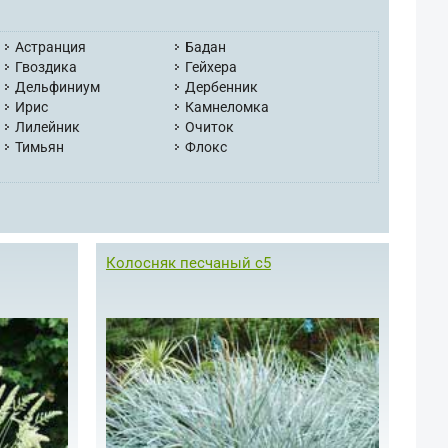
Астранция
Бадан
Гвоздика
Гейхера
Дельфиниум
Дербенник
Ирис
Камнеломка
Лилейник
Очиток
Тимьян
Флокс
Колосняк песчаный с5