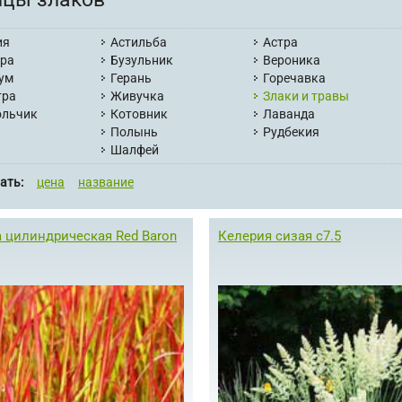
ия
Астильба
Астра
ера
Бузульник
Вероника
ум
Герань
Горечавка
тра
Живучка
Злаки и травы
ольчик
Котовник
Лаванда
Полынь
Рудбекия
Шалфей
ать:
цена
название
 цилиндрическая Red Baron
Келерия сизая с7.5