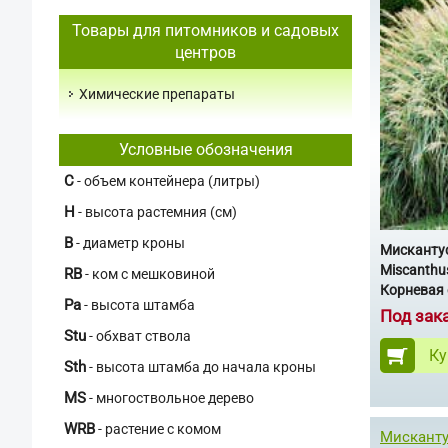
Товары для питомников и садовых
центров
Химические препараты
Условные обозначения
C
- объем контейнера (литры)
H
- высота растемния (см)
В
- диаметр кроны
Мисканту
Miscanthus
RB
- ком с мешковиной
Корневая 
Pa
- высота штамба
Под зак
Stu
- обхват ствола
Ку
Sth
- высота штамба до начала кроны
MS
- многоствольное дерево
WRB
- растение с комом
Мисканту