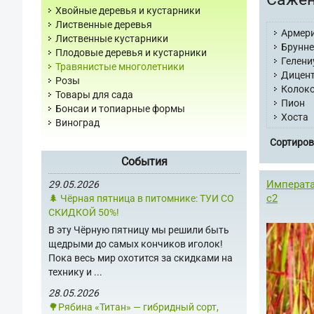
Хвойные деревья и кустарники
Лиственные деревья
Армер
Лиственные кустарники
Брунн
Плодовые деревья и кустарники
Гелени
Травянистые многолетники
Дицен
Розы
Колок
Товары для сада
Пион
Бонсаи и топиарные формы
Хоста
Виноград
Сортиров
События
Императа
29.05.2026
с2
🌲 Чёрная пятница в питомнике: ТУИ СО
СКИДКОЙ 50%!
В эту Чёрную пятницу мы решили быть
щедрыми до самых кончиков иголок!
Пока весь мир охотится за скидками на
технику и ...
28.05.2026
🌳Рябина «Титан» — гибридный сорт,