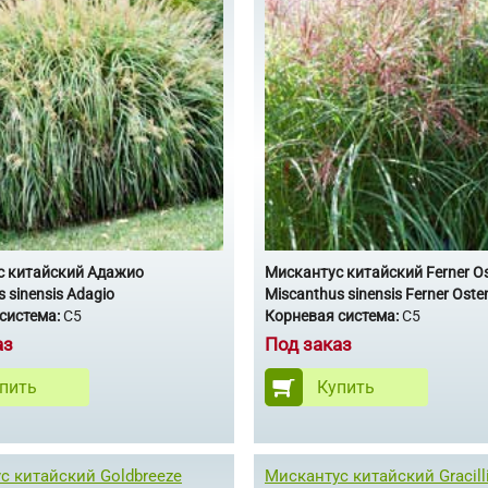
с китайский Адажио
Мискантус китайский Ferner O
 sinensis Adagio
Miscanthus sinensis Ferner Oste
система:
С5
Корневая система:
С5
аз
Под заказ
пить
Купить
с китайский Goldbreeze
Мискантус китайский Gracill