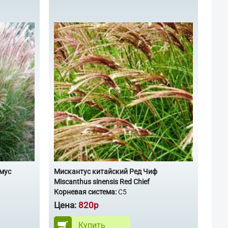
мус
Мискантус китайский Ред Чиф
Miscanthus sinensis Red Chief
Корневая система:
С5
Цена:
820р
Купить