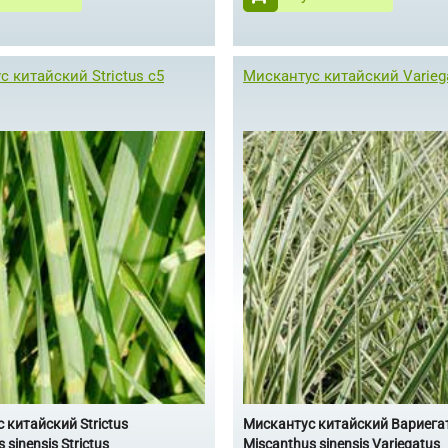
 китайский Strictus с5
Мискантус китайский Varieg
 китайский Strictus
Мискантус китайский Вариега
 sinensis Strictus
Miscanthus sinensis Variegatus