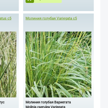
atus с5
Молиния голубая Variegata с5
тус
Молиния голубая Вариегата
Molinia caerulea Variegata