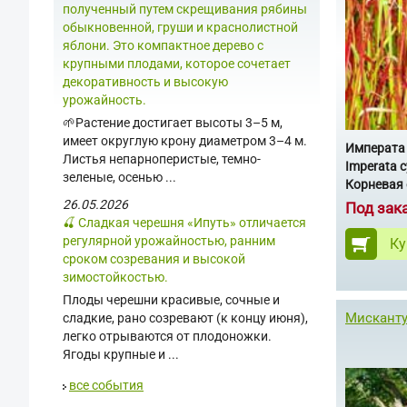
полученный путем скрещивания рябины
обыкновенной, груши и краснолистной
яблони. Это компактное дерево с
крупными плодами, которое сочетает
декоративность и высокую
урожайность.
🌱Растение достигает высоты 3–5 м,
имеет округлую крону диаметром 3–4 м.
Императа
Листья непарноперистые, темно-
Imperata c
зеленые, осенью ...
Корневая 
26.05.2026
Под зак
🍒 Сладкая черешня «Ипуть» отличается
регулярной урожайностью, ранним
Ку
сроком созревания и высокой
зимостойкостью.
Плоды черешни красивые, сочные и
Мисканту
сладкие, рано созревают (к концу июня),
легко отрываются от плодоножки.
Ягоды крупные и ...
все события