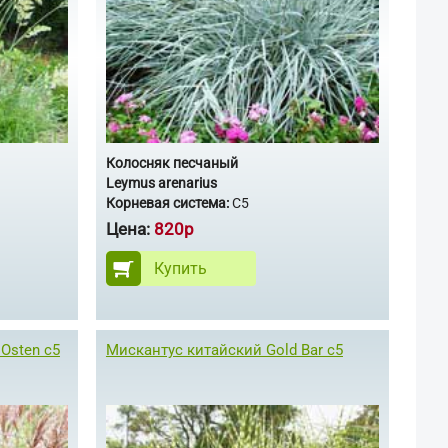
Колосняк песчаный
Leymus arenarius
Корневая система:
C5
Цена:
820р
Купить
Osten с5
Мискантус китайский Gold Bar с5