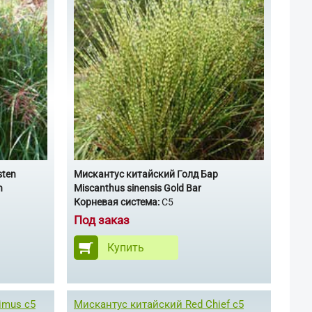
sten
Мискантус китайский Голд Бар
n
Miscanthus sinensis Gold Bar
Корневая система:
С5
Под заказ
Купить
imus с5
Мискантус китайский Red Chief с5