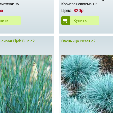
система:
С5
Корневая система:
С5
аз
Цена:
820р
пить
Купить
сизая Eljah Blue с2
Овсяница сизая с2