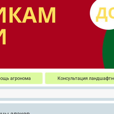
ощь агронома
Консультация ландшафтн
цы злаков