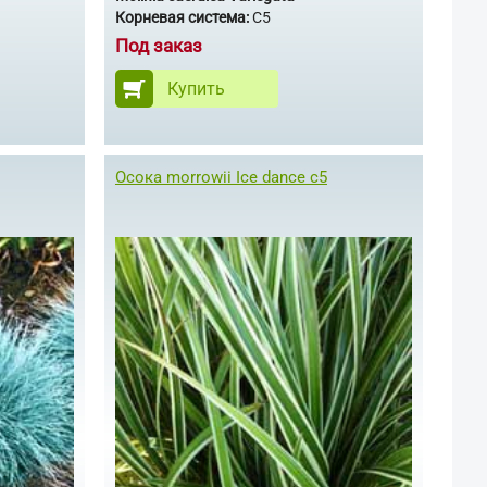
Корневая система:
С5
Под заказ
Купить
Осока morrowii Ice dance с5