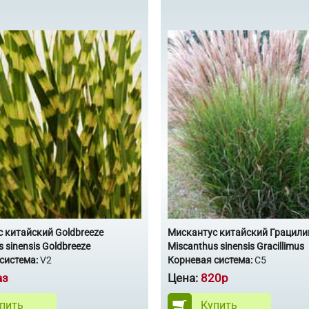
 китайский Goldbreeze
Мискантус китайский Грацили
 sinensis Goldbreeze
Miscanthus sinensis Gracillimus
система:
V2
Корневая система:
С5
аз
Цена:
820р
пить
Купить