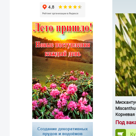
Мискантус
Miscanthus
Корневая 
Под зак
Ку