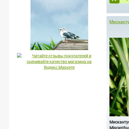
Мискантус
Мискантус
Miscanthus