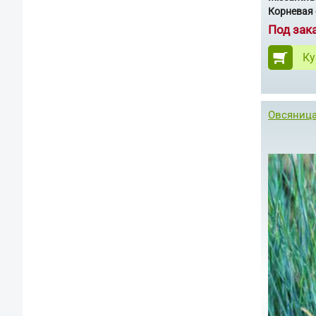
Корневая 
Под зак
Ку
Овсяница 