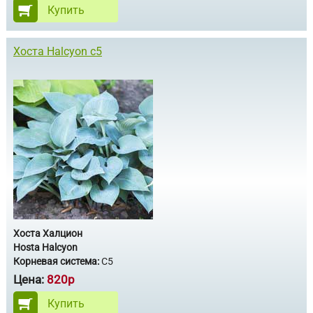
Купить
Хоста Halcyon с5
Хоста Халцион
Hosta Halcyon
Корневая система:
С5
Цена:
820р
Купить