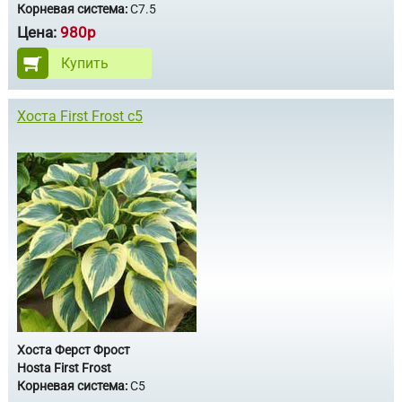
Корневая система:
С7.5
Цена:
980р
Купить
Хоста First Frost с5
Хоста Ферст Фрост
Hosta First Frost
Корневая система:
С5