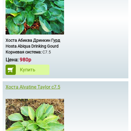
Хоста Абиква Дринкин Гурд
Hosta Abiqua Drinking Gourd
Корневая система:
С7.5
Цена:
980р
Купить
Хоста Alvatine Taylor с7.5