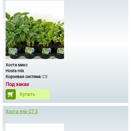
Хоста микс
Hosta mix
Корневая система:
С5
Под заказ
Купить
Хоста mix С7.5