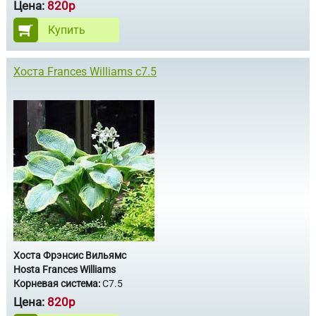
Цена:
820р
Купить
Хоста Frances Williams с7.5
Хоста Фрэнсис Вильямс
Hosta Frances Williams
Корневая система:
C7.5
Цена:
820р