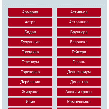
Армерия
Астильба
Астра
Астранция
Бадан
Бруннера
Бузульник
Вероника
Гвоздика
Гейхера
Гелениум
Герань
Горечавка
Дельфиниум
Дербенник
Дицентра
Живучка
Злаки и травы
Ирис
Камнеломка