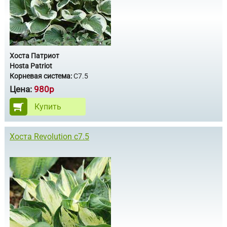
Хоста Патриот
Hosta Patriot
Корневая система:
С7.5
Цена:
980р
Купить
Хоста Revolution с7.5