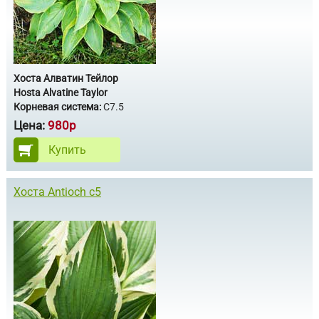
Хоста Алватин Тейлор
Hosta Alvatine Taylor
Корневая система:
С7.5
Цена:
980р
Купить
Хоста Antioch с5