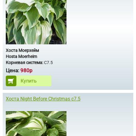
Хоста Моерхейм
Hosta Moerheim
Корневая система:
С7.5
Цена:
980р
Купить
Хоста Night Before Christmas с7.5