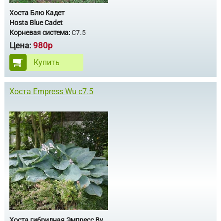
Хоста Блю Кадет
Hosta Blue Cadet
Корневая система:
С7.5
Цена:
980р
Купить
Хоста Empress Wu с7.5
Хоста гибридная Эмпресс Ву