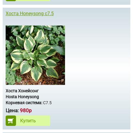
Хоста Honeysong с7.5
Хоста Хонейсонг
Hosta Honeysong
Корневая система:
С7.5
Цена:
980р
Купить