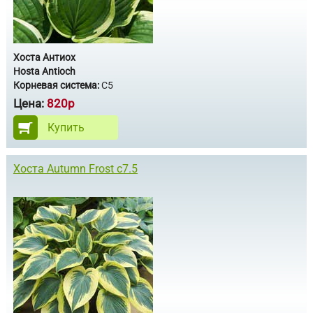
Хоста Антиох
Hosta Antioch
Корневая система:
С5
Цена:
820р
Купить
Хоста Autumn Frost с7.5