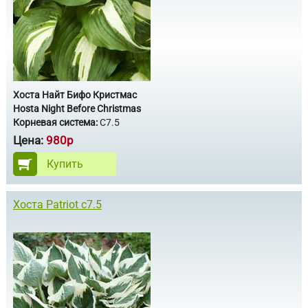
Хоста Найт Бифо Кристмас
Hosta Night Before Christmas
Корневая система:
С7.5
Цена:
980р
Купить
Хоста Patriot с7.5