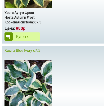
Хоста Аутум Фрост
Hosta Autumn Frost
Корневая система:
С7.5
Цена:
980р
Купить
Хоста Blue Ivory с7.5