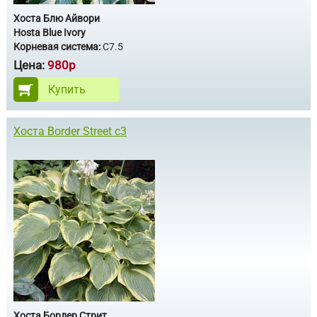
Хоста Блю Айвори
Hosta Blue Ivory
Корневая система:
С7.5
Цена:
980р
Купить
Хоста Border Street с3
Хоста Бордер Стрит