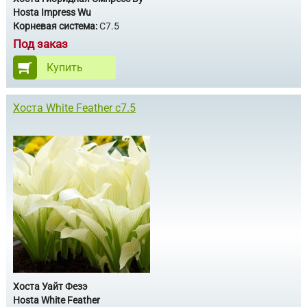
Hosta Impress Wu
Корневая система:
С7.5
Под заказ
Купить
Хоста White Feather с7.5
Хоста Уайт Фезэ
Hosta White Feather