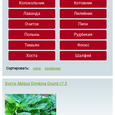
Колокольчик
Котовник
Лаванда
Лилейник
Очиток
Пион
Полынь
Рудбекия
Тимьян
Флокс
Хоста
Шалфей
Сортировать:
цена
название
Хоста Abiqua Drinking Gourd с7.5