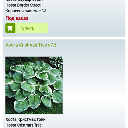
Hosta Border Street
Корневая система:
С3
Под заказ
Купить
Хоста Cristmas Tree с7.5
Хоста Кристмас трии
Hosta Cristmas Tree