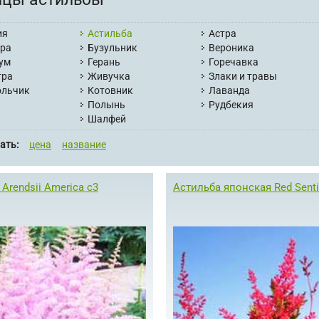
ия
Астильба
Астра
ера
Бузульник
Вероника
ум
Герань
Горечавка
тра
Живучка
Злаки и травы
ольчик
Котовник
Лаванда
Полынь
Рудбекия
Шалфей
ать:
цена
название
Arendsii America с3
Астильба японская Red Senti