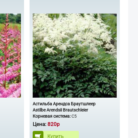
Астильба Арендса Браутшлеер
Astilbe Arendsii Brautschleier
Корневая система:
С5
Цена:
820р
Купить