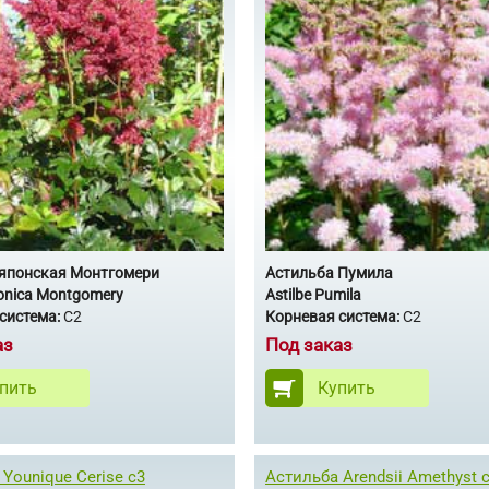
 японская Монтгомери
Астильба Пумила
ponica Montgomery
Astilbe Pumila
система:
C2
Корневая система:
С2
аз
Под заказ
пить
Купить
Younique Cerise с3
Астильба Arendsii Amethyst 