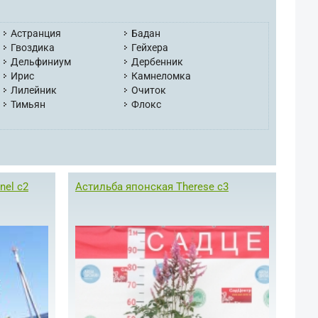
Астранция
Бадан
Гвоздика
Гейхера
Дельфиниум
Дербенник
Ирис
Камнеломка
Лилейник
Очиток
Тимьян
Флокс
nel с2
Астильба японская Therese с3