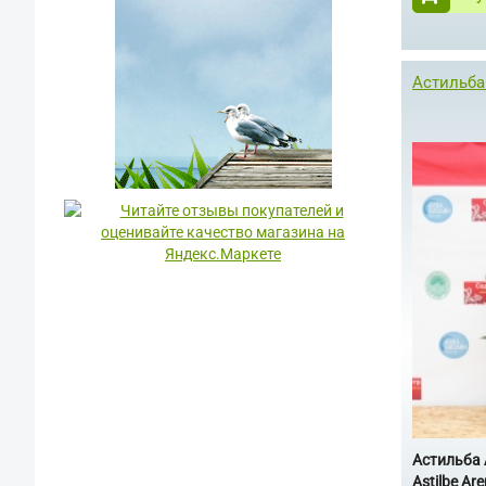
Астильба 
Астильба 
Astilbe Are