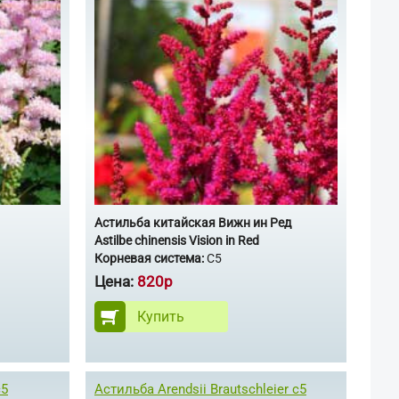
Астильба китайская Вижн ин Ред
Astilbe chinensis Vision in Red
Корневая система:
С5
Цена:
820р
Купить
с5
Астильба Arendsii Brautschleier с5