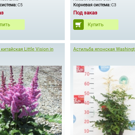
система:
С5
Корневая система:
С3
аз
Под заказ
пить
Купить
китайская Little Vision in
Астильба японская Washingt