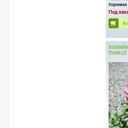
Корневая 
Под зак
Ку
Астильба 
Purple с3