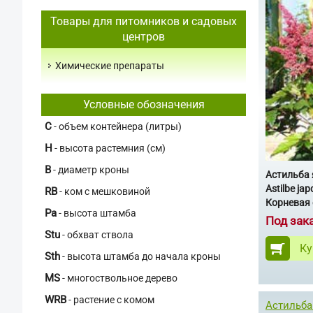
Товары для питомников и садовых
центров
Химические препараты
Условные обозначения
C
- объем контейнера (литры)
H
- высота растемния (см)
В
- диаметр кроны
Астильба
Astilbe ja
RB
- ком с мешковиной
Корневая 
Pa
- высота штамба
Под зак
Stu
- обхват ствола
Ку
Sth
- высота штамба до начала кроны
MS
- многоствольное дерево
WRB
- растение с комом
Астильба 