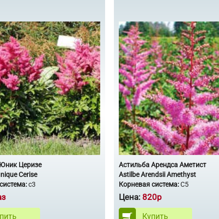
 Юник Церизе
Астильба Арендса Аметист
unique Cerise
Astilbe Arendsii Amethyst
система:
с3
Корневая система:
С5
аз
Цена:
820р
пить
Купить