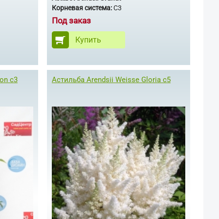
Корневая система:
С3
Под заказ
Купить
on с3
Астильба Arendsii Weisse Gloria c5