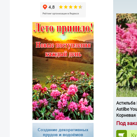
Астильба
Astilbe Yo
Корневая 
Под зак
Ку