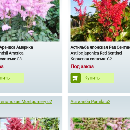
 Арендса Америка
Астильба японская Ред Сенти
endsii America
Astilbe japonica Red Sentinel
система:
С3
Корневая система:
С2
аз
Под заказ
пить
Купить
 японская Montgomery с2
Астильба Pumila с2