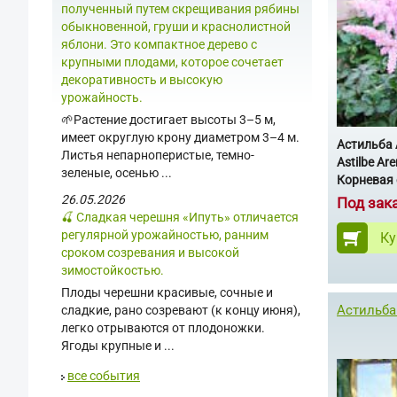
полученный путем скрещивания рябины
обыкновенной, груши и краснолистной
яблони. Это компактное дерево с
крупными плодами, которое сочетает
декоративность и высокую
урожайность.
🌱Растение достигает высоты 3–5 м,
имеет округлую крону диаметром 3–4 м.
Астильба
Листья непарноперистые, темно-
Astilbe Ar
зеленые, осенью ...
Корневая 
26.05.2026
Под зак
🍒 Сладкая черешня «Ипуть» отличается
регулярной урожайностью, ранним
Ку
сроком созревания и высокой
зимостойкостью.
Плоды черешни красивые, сочные и
Астильба
сладкие, рано созревают (к концу июня),
легко отрываются от плодоножки.
Ягоды крупные и ...
все события