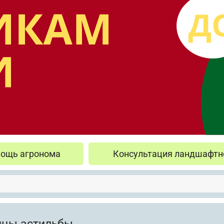
ощь агронома
Консультация ландшафтн
цы астильбы