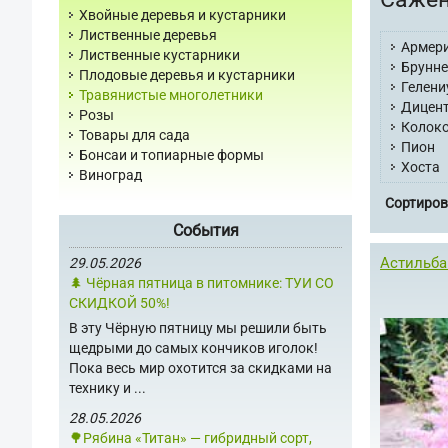
Хвойные деревья и кустарники
Лиственные деревья
Армер
Лиственные кустарники
Брунн
Плодовые деревья и кустарники
Гелени
Травянистые многолетники
Дицен
Розы
Колок
Товары для сада
Пион
Бонсаи и топиарные формы
Хоста
Виноград
Сортиров
События
Астильба 
29.05.2026
🌲 Чёрная пятница в питомнике: ТУИ СО
СКИДКОЙ 50%!
В эту Чёрную пятницу мы решили быть
щедрыми до самых кончиков иголок!
Пока весь мир охотится за скидками на
технику и ...
28.05.2026
🌳Рябина «Титан» — гибридный сорт,