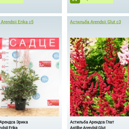
Arendsii Erika с5
Астильба Arendsii Glut с3
Арендса Эрика
Астильба Арендса Глат
ndsii Erika
Astilbe Arendsii Glut