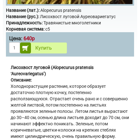
Название (лат.):
Alopecurus pratensis
Название (рус.):
Лисохвост луговой Ауреовариегатус
Принадлежность:
Травянистые многолетники
Корневая система:
с5
Цена:
640р
Купить
Лисохвост луговой (Alopecurus pratensis
‘Aureovariegatus’)
Описание:
Холоднорастущее растение, которое образует
достаточно плотную кочку, постепенно
расползающуюся. Отрастает очень рано и с совершенно
желтой листвой, потом постепенно на листьях
проявляются зеленые полосы. Летом листья вырастают
до 30–40 см, осенью длина листьев доходит до 70 см, они
начинают эффектно поникать. Зеленые, потом
коричневатые, цветки-колоски на крепких стеблях
имеют цилиндрическую, очень правильную форму.