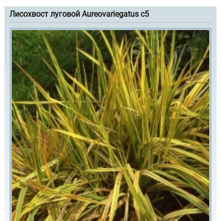
Лисохвост луговой Aureovariegatus с5