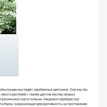
необычными выглядят серебряные цветники. Они как бы
ь много растений с таким цветом листвы можно
ся различные сорта полыни. Ажурные серебристые
идта Nana, сохраняющие декоративность на протяжении