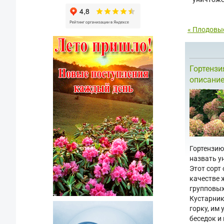
« Плодовые
Гортензия
описание
ухода
Гортензию
назвать у
Этот сорт
качестве 
групповых
Кустарник
горку, им
беседок и