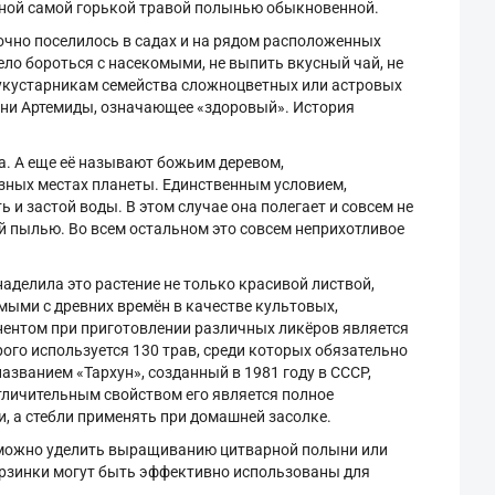
стной самой горькой травой полынью обыкновенной.
прочно поселилось в садах и на рядом расположенных
жело бороться с насекомыми, не выпить вкусный чай, не
лукустарникам семейства сложноцветных или астровых
ини Артемиды, означающее «здоровый». История
а. А еще её называют божьим деревом,
зных местах планеты. Единственным условием,
 застой воды. В этом случае она полегает и совсем не
й пылью. Во всем остальном это совсем неприхотливое
аделила это растение не только красивой листвой,
мыми с древних времён в качестве культовых,
ентом при приготовлении различных ликёров является
ого используется 130 трав, среди которых обязательно
азванием «Тархун», созданный в 1981 году в СССР,
тличительным свойством его является полное
, а стебли применять при домашней засолке.
е можно уделить выращиванию цитварной полыни или
корзинки могут быть эффективно использованы для