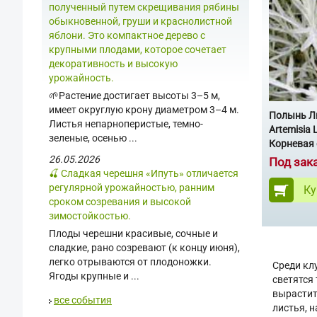
полученный путем скрещивания рябины
обыкновенной, груши и краснолистной
яблони. Это компактное дерево с
крупными плодами, которое сочетает
декоративность и высокую
урожайность.
🌱Растение достигает высоты 3–5 м,
имеет округлую крону диаметром 3–4 м.
Полынь Лю
Листья непарноперистые, темно-
Artemisia 
зеленые, осенью ...
Корневая 
26.05.2026
Под зак
🍒 Сладкая черешня «Ипуть» отличается
регулярной урожайностью, ранним
Ку
сроком созревания и высокой
зимостойкостью.
Плоды черешни красивые, сочные и
сладкие, рано созревают (к концу июня),
легко отрываются от плодоножки.
Среди кл
Ягоды крупные и ...
светятся
вырастит
все события
листья, 