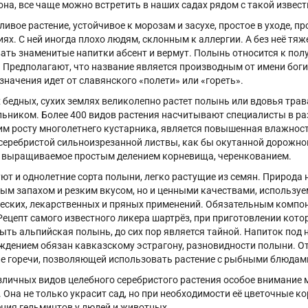
зона, все чаще можно встретить в наших садах рядом с такой изве
ливое растение, устойчивое к морозам и засухе, простое в уходе, 
иях. С ней иногда плохо людям, склонным к аллергии. А без неё тя
ать знаменитые напитки абсент и вермут. Полынь относится к по
. Предполагают, что название является производным от имени бог
значения идет от славянского «полети» или «гореть».
 бедных, сухих землях великолепно растет полынь или вдовья трав
ьником. Более 400 видов растения насчитывают специалисты в ра
 росту многолетнего кустарника, является повышенная влажность и
 серебристой сильноизрезанной листвы, как бы окутанной дорожно
, выращиваемое простым делением корневища, черенкованием.
ют и однолетние сорта полыни, легко растущие из семян. Природа н
ым запахом и резким вкусом, но и ценными качествами, используе
еских, лекарственных и пряных применений. Обязательным компон
Рецепт самого известного ликера шартрёз, при приготовлении котор
ыть альпийская полынь, до сих пор является тайной. Напиток под н
ждением обязан кавказскому эстрагону, разновидности полыни. О
ие горечи, позволяющей использовать растение с рыбными блюдами
зличных видов целебного серебристого растения особое внимани
 Она не только украсит сад, но при необходимости её цветочные 
ния гельминтов у людей и животных.