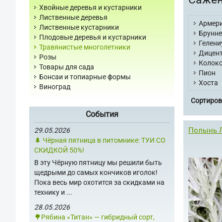
Хвойные деревья и кустарники
Лиственные деревья
Армер
Лиственные кустарники
Брунн
Плодовые деревья и кустарники
Гелени
Травянистые многолетники
Дицен
Розы
Колок
Товары для сада
Пион
Бонсаи и топиарные формы
Хоста
Виноград
Сортиров
События
Полынь Л
29.05.2026
🌲 Чёрная пятница в питомнике: ТУИ СО
СКИДКОЙ 50%!
В эту Чёрную пятницу мы решили быть
щедрыми до самых кончиков иголок!
Пока весь мир охотится за скидками на
технику и ...
28.05.2026
🌳Рябина «Титан» — гибридный сорт,