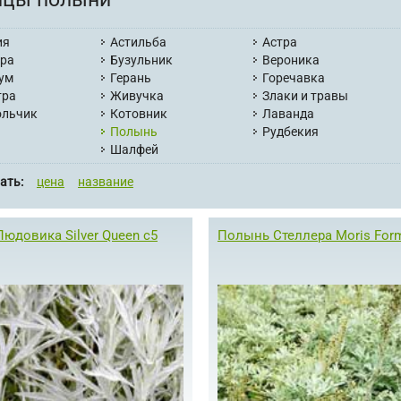
ия
Астильба
Астра
ера
Бузульник
Вероника
ум
Герань
Горечавка
тра
Живучка
Злаки и травы
ольчик
Котовник
Лаванда
Полынь
Рудбекия
Шалфей
ать:
цена
название
юдовика Silver Queen с5
Полынь Стеллера Moris For