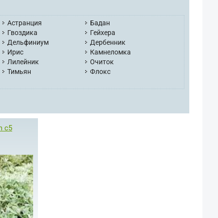
Астранция
Бадан
Гвоздика
Гейхера
Дельфиниум
Дербенник
Ирис
Камнеломка
Лилейник
Очиток
Тимьян
Флокс
m с5