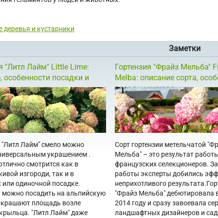
 деревья и кустарники
Заметки
 "Литл Лайм" Little Lime:
Гортензия "Фрайз Мельба" F
, особенности посадки и
Melba: описание сорта, осо
посадки и ухода
 "Литл Лайм" смело можно
Сорт гортензии метельчатой "Ф
ниверсальным украшением .
Мельба" – это результат работ
 отлично смотрится как в
французских селекционеров. За
живой изгороди, так и в
работы эксперты добились эфф
 или одиночной посадке.
неприхотливого результата.Гор
 можно посадить на альпийскую
"Фрайз Мельба" дебютировала в
 украшают площадь возле
2014 году и сразу завоевала се
 крыльца. "Литл Лайм" даже
ландшафтных дизайнеров и сад