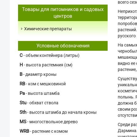
всего се
Товары для питомников и садовых
Неприхот
центров
территор
попробов
Химические препараты
растений
русского 
На самых
Условные обозначения
чернобыл
C
- объем контейнера (литры)
мешающим
видно ее
H
- высота растемния (см)
растение
В
- диаметр кроны
Существу
RB
- ком с мешковиной
уникальн
косметич
Pa
- высота штамба
полынь. 
Stu
- обхват ствола
должна б
своим ро
Sth
- высота штамба до начала кроны
отсутств
MS
- многоствольное дерево
Среди ра
Дармина.
WRB
- растение с комом
уничтоже