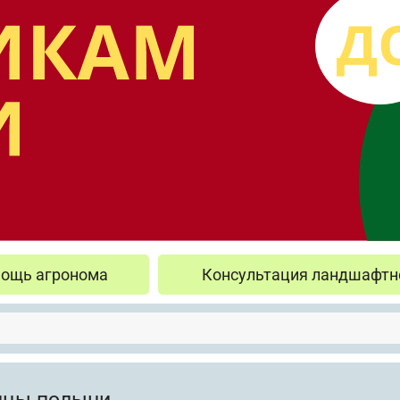
ощь агронома
Консультация ландшафтн
нцы полыни