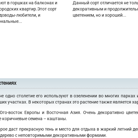
т в горшках на балконах и
Данный сорт отличается не тол
ородских квартир.Этот сорт
декоративным и продолжител
адоводы-любители, и
цветением, но и хорошей...
нальные...
стениях
не одно столетие его используют в озеленении во многих парках 
х участках. В некоторых странах это растение также является хар
 Юго-восток Европы и Восточная Азия. Очень декоративно цвет
е коричневые семена – каштаны.
орое даст прекрасную тень и место для отдыха в жаркий летний де
 в дерево с неповторимыми декоративными формами.