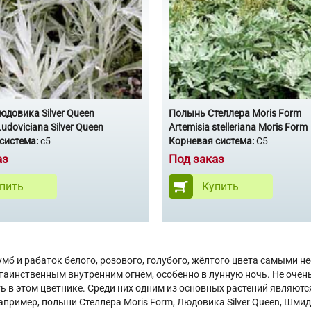
довика Silver Queen
Полынь Стеллера Moris Form
Ludoviciana Silver Queen
Artemisia stelleriana Moris Form
система:
с5
Корневая система:
С5
аз
Под заказ
пить
Купить
умб и рабаток белого, розового, голубого, жёлтого цвета самыми 
 таинственным внутренним огнём, особенно в лунную ночь. Не очен
ь в этом цветнике. Среди них одним из основных растений являют
например, полыни Стеллера Moris Form, Людовика Silver Queen, Шм