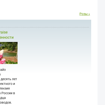
Розы »
raise
бенности
райз
ы
 десять лет
ектного и
тензия
 России в
рдца
оводов.