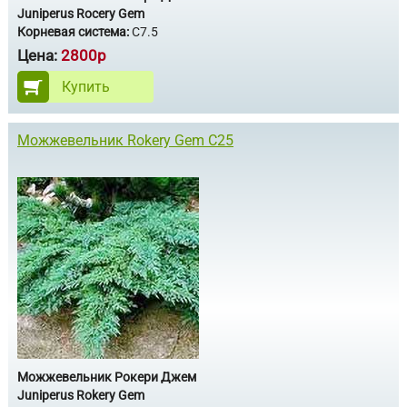
Juniperus Rocery Gem
Корневая система:
С7.5
Цена:
2800р
Купить
Можжевельник Rokery Gem С25
Можжевельник Рокери Джем
Juniperus Rokery Gem