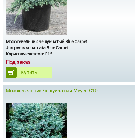
Можжевельник чешуйчатый Blue Carpet
Juniperus squamata Blue Carpet
Корневая система:
С15
Под заказ
Купить
Можжевельник чешуйчатый Meyeri С10