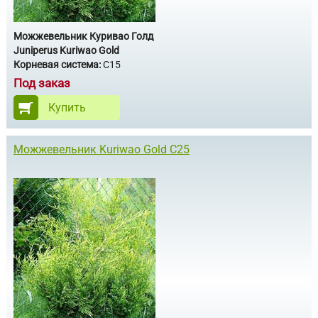
Можжевельник Куривао Голд
Juniperus Kuriwao Gold
Корневая система:
С15
Под заказ
Купить
Можжевельник Kuriwao Gold С25