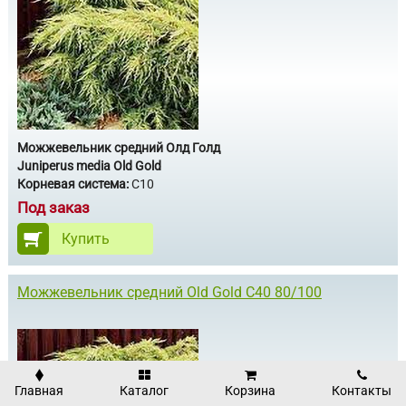
Можжевельник средний Олд Голд
Juniperus media Old Gold
Корневая система:
C10
Под заказ
Купить
Можжевельник средний Old Gold С40 80/100
Главная
Каталог
Корзина
Контакты