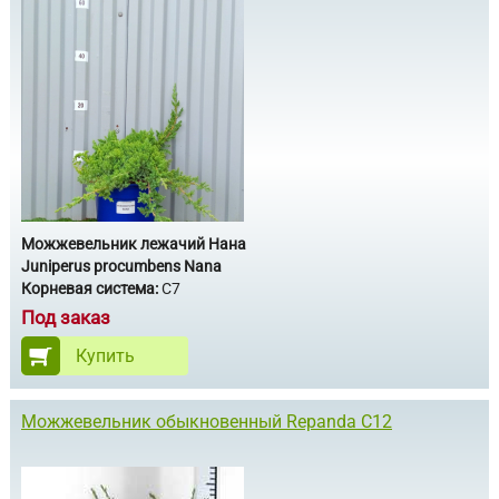
Можжевельник лежачий Нана
Juniperus procumbens Nana
Корневая система:
С7
Под заказ
Купить
Можжевельник обыкновенный Repanda С12