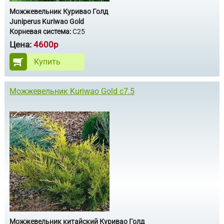
Можжевельник Куривао Голд
Juniperus Kuriwao Gold
Корневая система:
С25
Цена:
4600р
Купить
Можжевельник Kuriwao Gold с7.5
Можжевельник китайский Куривао Голд