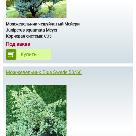
Можжевельник чешуйчатый Мейери
Juniperus squamata Meyeri
Корневая система:
С35
Под заказ
Купить
Можжевельник Blue Swede 50/60