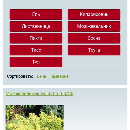
Ель
Кипарисовик
Лиственница
Можжевельник
Пихта
Сосна
Тисс
Тсуга
Туя
Сортировать:
цена
название
Можжевельник Gold Star 60/80