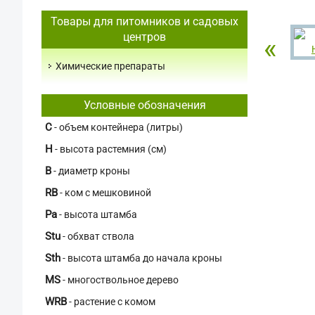
Товары для питомников и садовых
центров
«
Химические препараты
Условные обозначения
C
- объем контейнера (литры)
H
- высота растемния (см)
В
- диаметр кроны
RB
- ком с мешковиной
Pa
- высота штамба
Stu
- обхват ствола
Sth
- высота штамба до начала кроны
MS
- многоствольное дерево
WRB
- растение с комом