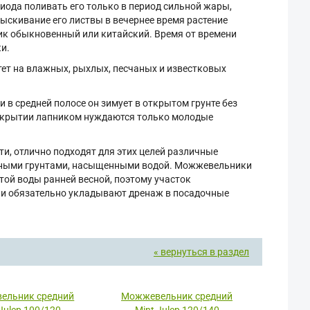
риода поливать его только в период сильной жары,
рыскивание его листвы в вечернее время растение
ик обыкновенный или китайский. Время от времени
и.
стет на влажных, рыхлых, песчаных и известковых
и в средней полосе он зимует в открытом грунте без
В укрытии лапником нуждаются только молодые
, отлично подходят для этих целей различные
отными грунтами, насыщенными водой. Можжевельники
стой воды ранней весной, поэтому участок
 и обязательно укладывают дренаж в посадочные
« вернуться в раздел
ельник средний
Можжевельник средний
Julep 100/120
Mint Julep 120/140