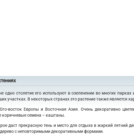
стениях
не одно столетие его используют в озеленении во многих парках 
х участках. В некоторых странах это растение также является хар
 Юго-восток Европы и Восточная Азия. Очень декоративно цвет
е коричневые семена – каштаны.
орое даст прекрасную тень и место для отдыха в жаркий летний де
 в дерево с неповторимыми декоративными формами.