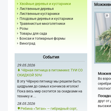
Хвойные деревья и кустарники
Можжевел
Лиственные деревья
Лиственные кустарники
Плодовые деревья и кустарники
Травянистые многолетники
Розы
Товары для сада
Бонсаи и топиарные формы
Виноград
События
29.05.2026
🌲 Чёрная пятница в питомнике: ТУИ СО
Можжеве
СКИДКОЙ 50%!
Во взро
В эту Чёрную пятницу мы решили быть
серебри
щедрыми до самых кончиков иголок!
плотног
Пока весь мир охотится за скидками на
Посадк
технику и ...
друг от
28.05.2026
высажив
🌳Рябина «Титан» — гибридный сорт,