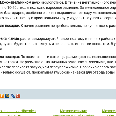
а можжевельником
дело не хлопотное. В течение вегетационного пе
 по 10-20 л воды под одно взрослое растение. За еженедельное оп
ам благодарно, особенно если вы выращиваете в саду можжевельн
ко рыхлить почву в приствольном кругу и удалять с участка сорняк
ля посадки:
К почве растение не требовательно, но лучше всего ра
вка к зиме:
растение морозоустойчивое, поэтому в теплых районах 
, нужно будет только стянуть и перевязать его ветви шпагатом. 
я.
ля посадки:
По возможности саженцы размещают на возвышенности
тые горки. Не размещают на низинных участках с тяжелыми, пл
 легче переносят засуху, чем переувлажнение. Особенно опасен за
ительно осушают, прокапывая глубокие канавки для отвода воды,
жевельник Hibernica
Можжевельник
Можжев
120/140
горизонтальный Hughes
Mint 