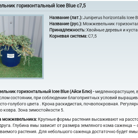
ьник горизонтальный Icee Blue с7,5
Название (лат.):
Juniperus horizontalis Icee B
Название (рус.):
Можжевельник горизонта
Принадлежность:
Хвойные деревья и куст
Корневая система:
С7,5
льник горизонтальный Icee Blue (Айси Блю) -
медленнорастущее, в
слом состоянии, при соблюдении благоприятных условий выращивани
сто-голубого цвета . Крона раскидистая, почвопокровная. Регул
о ковра. Зона зимостойкости 5.
а можжевельника:
Крупные формы растения высаживают на расстоян
 друга. Глубина ямы зависит от размера земляного кома саженца –
аемого растения. Для небольшого саженца достаточно будет ямы 