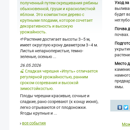
Уход з
полученный путем скрещивания рябины
выливая
обыкновенной, груши и краснолистной
будет в
яблони. Это компактное дерево с
неглубо
крупными плодами, которое сочетает
декоративность и высокую
Почва д
урожайность.
почвах.
🌱Растение достигает высоты 3–5 м,
Подгото
имеет округлую крону диаметром 3–4 м.
укрытия
Листья непарноперистые, темно-
растени
зеленые, осенью ...
Место д
26.05.2026
каменис
🍒 Сладкая черешня «Ипуть» отличается
намного
регулярной урожайностью, ранним
предвар
сроком созревания и высокой
ямы.
зимостойкостью.
Плоды черешни красивые, сочные и
сладкие, рано созревают (к концу июня),
легко отрываются от плодоножки.
Ягоды крупные и ...
все события
Мож