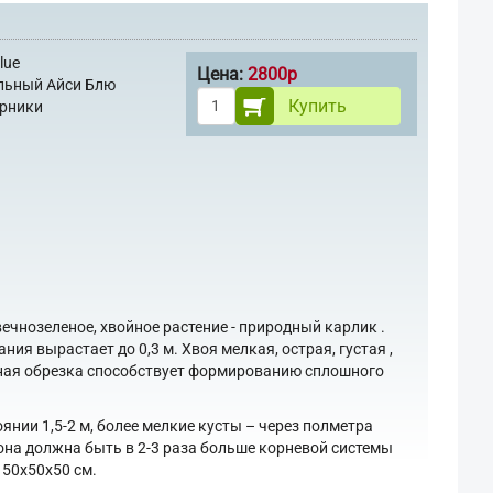
lue
Цена:
2800р
льный Айси Блю
Купить
арники
ечнозеленое, хвойное растение - природный карлик .
я вырастает до 0,3 м. Хвоя мелкая, острая, густая ,
ярная обрезка способствует формированию сплошного
ии 1,5-2 м, более мелкие кусты – через полметра
 она должна быть в 2-3 раза больше корневой системы
50х50х50 см.