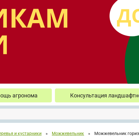
ощь агронома
Консультация ландшафтн
еревья и кустарники
»
Можжевельник
»
Можжевельник горизо