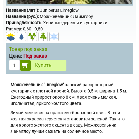
Название (лат.):
Juniperus Limeglow
Название (рус.):
Можжевельник Лаймглоу
Принадлежность:
Хвойные деревья и кустарники
Размер:
0,60 - 0,80
Товар под заказ
Цена:
Под заказ
Купить
Можжевельник 'Limeglow'
плоский распростертый
кустарник с плотной кроной. Высота 0,5 м, ширина 1,5 м.
Ежегодный прирост около 8 см. Хвоя очень мелкая,
игольчатая, яркого желтого цвета.
Зимой меняется на оранжево-бронзовый цвет. В тени
желтая окраска теряется и становится зеленой. Так что
для яркого желтого акцента в саду, Можжевельник
Лаймглоу лучше сажать на солнечное место.