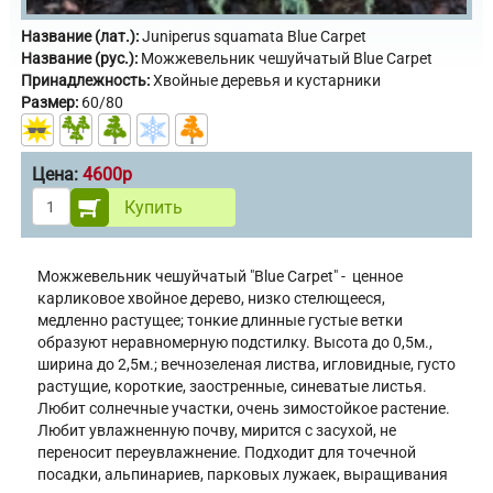
Название (лат.):
Juniperus squamata Blue Carpet
Название (рус.):
Можжевельник чешуйчатый Blue Carpet
Принадлежность:
Хвойные деревья и кустарники
Размер:
60/80
Цена:
4600р
Купить
Можжевельник чешуйчатый "Blue Carpet" - ценное
карликовое хвойное дерево, низко стелющееся,
медленно растущее; тонкие длинные густые ветки
образуют неравномерную подстилку. Высота до 0,5м.,
ширина до 2,5м.; вечнозеленая листва, игловидные, густо
растущие, короткие, заостренные, синеватые листья.
Любит солнечные участки, очень зимостойкое растение.
Любит увлажненную почву, мирится с засухой, не
переносит переувлажнение. Подходит для точечной
посадки, альпинариев, парковых лужаек, выращивания