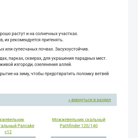
рошо растут и на солнечных участках.
, их рекомендуется притенять.
ых или супесчаных почвах. Засухоустойчив.
ах, парках, скверах, для украшения парадных мест.
живой изгороди, озеленения аллей.
крытие на зиму, чтобы предотвратить поломку ветвей
« вернуться в раздел
жжевельник
Можжевельник скальный
тальный Pancake
Pathfinder 120/140
с12