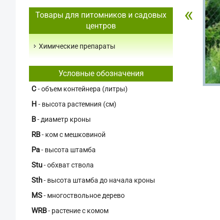
«
Товары для питомников и садовых
центров
Химические препараты
Условные обозначения
C
- объем контейнера (литры)
H
- высота растемния (см)
В
- диаметр кроны
RB
- ком с мешковиной
Pa
- высота штамба
Stu
- обхват ствола
Sth
- высота штамба до начала кроны
MS
- многоствольное дерево
WRB
- растение с комом