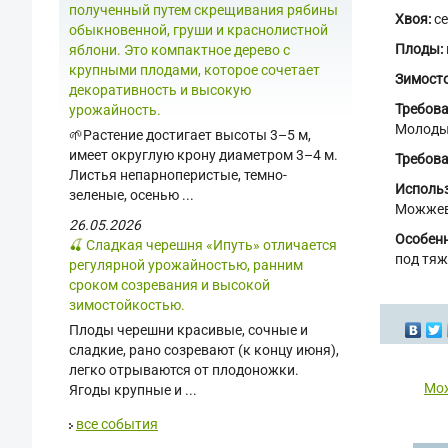
полученный путем скрещивания рябины
Хвоя:
се
обыкновенной, груши и краснолистной
Плоды:
яблони. Это компактное дерево с
крупными плодами, которое сочетает
Зимосто
декоративность и высокую
Требова
урожайность.
Молодые
🌱Растение достигает высоты 3–5 м,
имеет округлую крону диаметром 3–4 м.
Требова
Листья непарноперистые, темно-
Использ
зеленые, осенью ...
Можжеве
26.05.2026
Особенн
🍒 Сладкая черешня «Ипуть» отличается
под тяж
регулярной урожайностью, ранним
сроком созревания и высокой
зимостойкостью.
Плоды черешни красивые, сочные и
сладкие, рано созревают (к концу июня),
легко отрываются от плодоножки.
Мож
Ягоды крупные и ...
все события