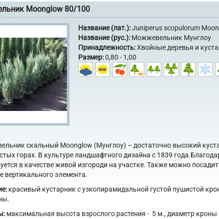
льник Moonglow 80/100
Название (лат.):
Juniperus scopulorum Moo
Название (рус.):
Можжевельник Мунглоу
Принадлежность:
Хвойные деревья и куст
Размер:
0,80 - 1,00
льник скальный Moonglow (Мунглоу) – достаточно высокий куста
стых горах. В культуре ландшафтного дизайна с 1839 года.Благод
уется в качестве живой изгороди на участке. Также можно посади
е вертикального элемента.
е:
красивый кустарник с узкопирамидальной густой пушистой крон
ны.
ы:
максимальная высота взрослого растения - 5 м., диаметр кроны - 