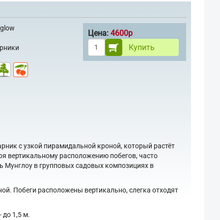
nglow
Цена:
4600р
Купить
арники
рник с узкой пирамидальной кроной, который растёт
аря вертикальному расположению побегов, часто
ть Мунглоу в групповых садовых композициях в
ой. Побеги расположены вертикально, слегка отходят
до 1,5 м.