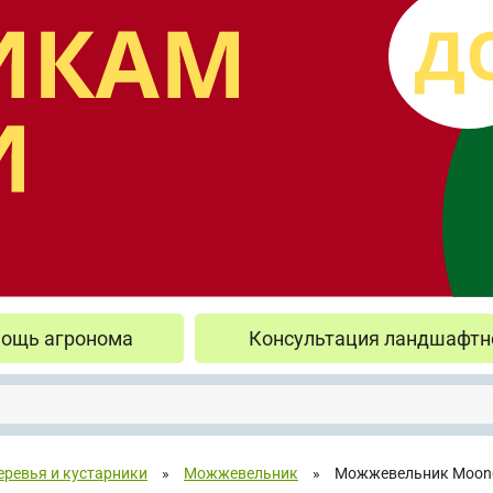
ощь агронома
Консультация ландшафтн
еревья и кустарники
»
Можжевельник
»
Можжевельник Moong