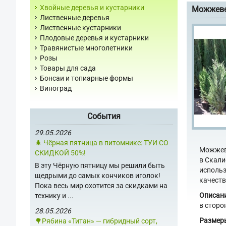
Хвойные деревья и кустарники
Можжеве
Лиственные деревья
Лиственные кустарники
Плодовые деревья и кустарники
Травянистые многолетники
Розы
Товары для сада
Бонсаи и топиарные формы
Виноград
События
29.05.2026
🌲 Чёрная пятница в питомнике: ТУИ СО
Можжеве
СКИДКОЙ 50%!
в Скали
В эту Чёрную пятницу мы решили быть
использ
щедрыми до самых кончиков иголок!
качеств
Пока весь мир охотится за скидками на
Описани
технику и ...
в сторо
28.05.2026
Размер
🌳Рябина «Титан» — гибридный сорт,