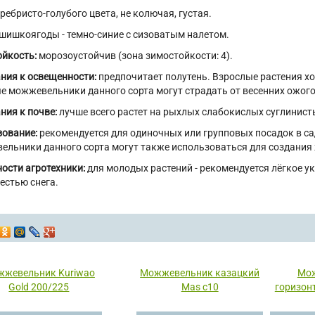
ребристо-голубого цвета, не колючая, густая.
шишкоягоды - темно-синие с сизоватым налетом.
йкость:
морозоустойчив (зона зимостойкости: 4).
ния к освещенности:
предпочитает полутень. Взрослые растения хо
 можжевельники данного сорта могут страдать от весенних ожогов
ния к почве:
лучше всего растет на рыхлых слабокислых суглинист
ование:
рекомендуется для одиночных или групповых посадок в сад
льники данного сорта могут также использоваться для создания 
ости агротехники:
для молодых растений - рекомендуется лёгкое у
естью снега.
жевельник Kuriwao
Можжевельник казацкий
Мо
Gold 200/225
Mas с10
горизон