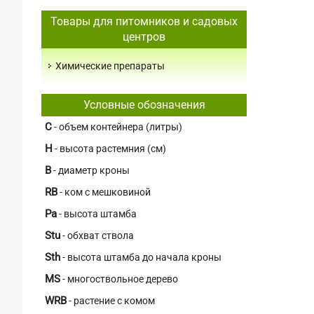
Товары для питомников и садовых
центров
Химические препараты
Условные обозначения
C
- объем контейнера (литры)
H
- высота растемния (см)
В
- диаметр кроны
RB
- ком с мешковиной
Pa
- высота штамба
Stu
- обхват ствола
Sth
- высота штамба до начала кроны
MS
- многоствольное дерево
WRB
- растение с комом