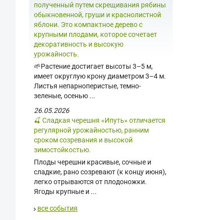
полученный путем скрещивания рябины
обыкновенной, груши и краснолистной
яблони. Это компактное дерево с
крупными плодами, которое сочетает
декоративность и высокую
урожайность.
🌱Растение достигает высоты 3–5 м,
имеет округлую крону диаметром 3–4 м.
Листья непарноперистые, темно-
зеленые, осенью ...
26.05.2026
🍒 Сладкая черешня «Ипуть» отличается
регулярной урожайностью, ранним
сроком созревания и высокой
зимостойкостью.
Плоды черешни красивые, сочные и
сладкие, рано созревают (к концу июня),
легко отрываются от плодоножки.
Ягоды крупные и ...
все события