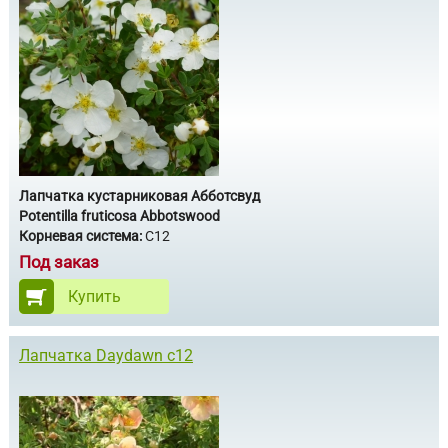
Лапчатка кустарниковая Абботсвуд
Potentilla fruticosa Аbbotswood
Корневая система:
C12
Под заказ
Купить
Лапчатка Daydawn c12