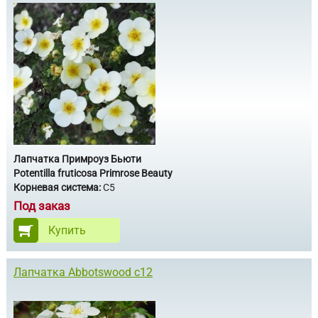
Лапчатка Примроуз Бьюти
Potentilla fruticosa Primrose Beauty
Корневая система:
С5
Под заказ
Купить
Лапчатка Аbbotswood c12