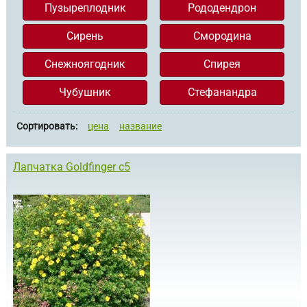
Пузыреплодник
Рододендрон
Сирень
Смородина
Снежноягодник
Спирея
Чубушник
Стефанандра
Сортировать:
цена
название
Лапчатка Goldfinger c5