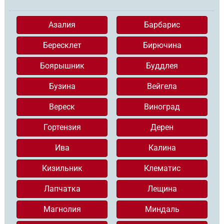
Азалия
Барбарис
Бересклет
Бирючина
Боярышник
Буддлея
Бузина
Вейгела
Вереск
Виноград
Гортензия
Дерен
Ива
Калина
Кизильник
Клематис
Лапчатка
Лещина
Магнолия
Миндаль