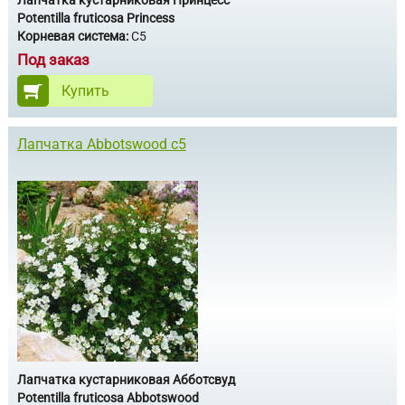
Potentilla fruticosa Princess
Корневая система:
С5
Под заказ
Купить
Лапчатка Аbbotswood c5
Лапчатка кустарниковая Абботсвуд
Potentilla fruticosa Аbbotswood