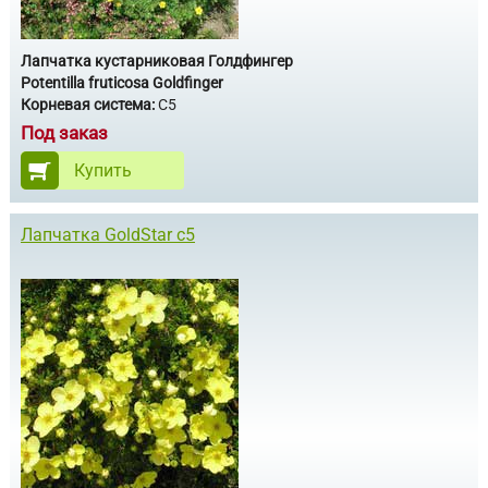
Лапчатка кустарниковая Голдфингер
Potentilla fruticosa Goldfinger
Корневая система:
С5
Под заказ
Купить
Лапчатка GoldStar c5