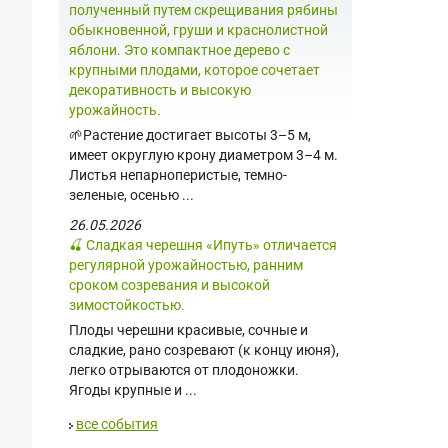
полученный путем скрещивания рябины
обыкновенной, груши и краснолистной
яблони. Это компактное дерево с
крупными плодами, которое сочетает
декоративность и высокую
урожайность.
🌱Растение достигает высоты 3–5 м,
имеет округлую крону диаметром 3–4 м.
Листья непарноперистые, темно-
зеленые, осенью ...
26.05.2026
🍒 Сладкая черешня «Ипуть» отличается
регулярной урожайностью, ранним
сроком созревания и высокой
зимостойкостью.
Плоды черешни красивые, сочные и
сладкие, рано созревают (к концу июня),
легко отрываются от плодоножки.
Ягоды крупные и ...
все события