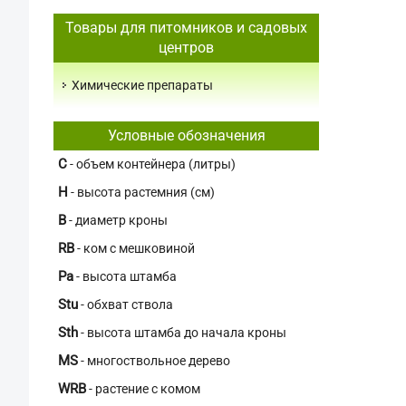
Товары для питомников и садовых
центров
Химические препараты
Условные обозначения
C
- объем контейнера (литры)
H
- высота растемния (см)
В
- диаметр кроны
RB
- ком с мешковиной
Pa
- высота штамба
Stu
- обхват ствола
Sth
- высота штамба до начала кроны
MS
- многоствольное дерево
WRB
- растение с комом