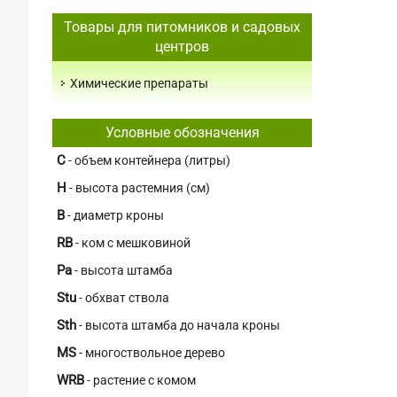
Товары для питомников и садовых
центров
Химические препараты
Условные обозначения
C
- объем контейнера (литры)
H
- высота растемния (см)
В
- диаметр кроны
RB
- ком с мешковиной
Pa
- высота штамба
Stu
- обхват ствола
Sth
- высота штамба до начала кроны
MS
- многоствольное дерево
WRB
- растение с комом