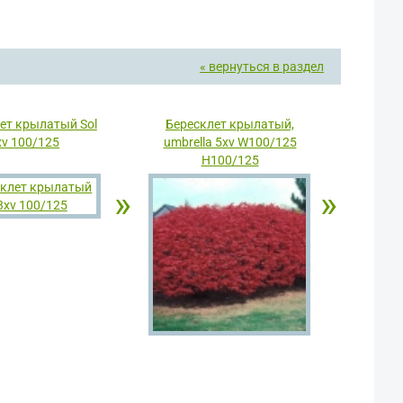
« вернуться в раздел
ет крылатый Sol
Бересклет крылатый,
xv 100/125
umbrella 5xv W100/125
H100/125
»
»