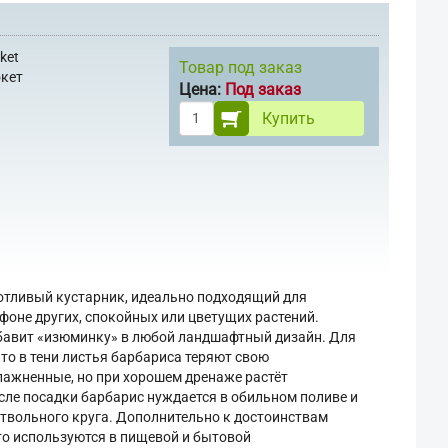
ket
Товар под заказ
окет
Цена:
Под заказ
Купить
хотливый кустарник, идеально подходящий для
фоне других, спокойных или цветущих растений.
обавит «изюминку» в любой ландшафтный дизайн. Для
то в тени листья барбариса теряют свою
лажненные, но при хорошем дренаже растёт
сле посадки барбарис нуждается в обильном поливе и
ствольного круга. Дополнительно к достоинствам
сто используются в пищевой и бытовой