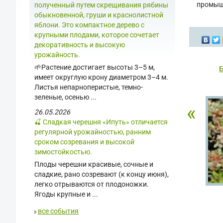
промыш
полученный путем скрещивания рябины
обыкновенной, груши и краснолистной
яблони. Это компактное дерево с
крупными плодами, которое сочетает
декоративность и высокую
урожайность.
🌱Растение достигает высоты 3–5 м,
Б
имеет округлую крону диаметром 3–4 м.
Листья непарноперистые, темно-
зеленые, осенью ...
«
26.05.2026
🍒 Сладкая черешня «Ипуть» отличается
регулярной урожайностью, ранним
сроком созревания и высокой
зимостойкостью.
Плоды черешни красивые, сочные и
сладкие, рано созревают (к концу июня),
легко отрываются от плодоножки.
Ягоды крупные и ...
все события