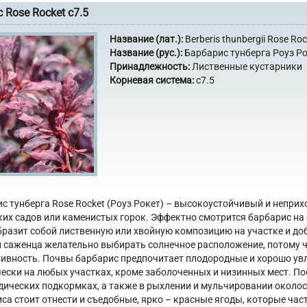
 Rose Rocket с7.5
Название (лат.):
Berberis thunbergii Rose Roc
Название (рус.):
Барбарис тунберга Роуз Р
Принадлежность:
Лиственные кустарники
Корневая система:
с7.5
с тунберга Rose Rocket (Роуз Рокет) – высокоустойчивый и непри
их садов или каменистых горок. Эффектно смотрится барбарис на 
разит собой лиственную или хвойную композицию на участке и д
 саженца желательно выбирать солнечное расположение, потому ч
ивность. Почвы барбарис предпочитает плодородные и хорошо ув
ески на любых участках, кроме заболоченных и низинных мест. По
дических подкормках, а также в рыхлении и мульчировании около
са стоит отнести и съедобные, ярко – красные ягоды, которые ча