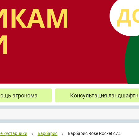
ощь агронома
Консультация ландшафтн
е кустарники
»
Барбарис
»
Барбарис Rose Rocket с7.5