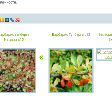
ленности.
арбарис тунберга
Барбарис Тунберга с12
Берескл
Natasza с15
3
«