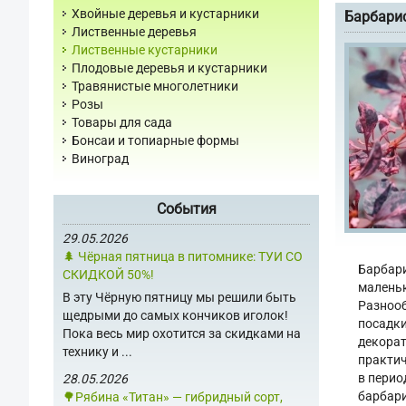
Хвойные деревья и кустарники
Барбарис
Лиственные деревья
Лиственные кустарники
Плодовые деревья и кустарники
Травянистые многолетники
Розы
Товары для сада
Бонсаи и топиарные формы
Виноград
События
29.05.2026
🌲 Чёрная пятница в питомнике: ТУИ СО
Барбари
СКИДКОЙ 50%!
маленьк
В эту Чёрную пятницу мы решили быть
Разнооб
щедрыми до самых кончиков иголок!
посадки
Пока весь мир охотится за скидками на
декорат
технику и ...
практич
в перио
28.05.2026
барбари
🌳Рябина «Титан» — гибридный сорт,