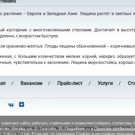
стениях
растения – Европа и Западная Азия. Лещина растет в светлых ли
 кустарник с многочисленными стволами. Достигает в высоту 
дленно, с возрастом быстрее.
 или оранжево-желтые. Плоды лещины обыкновенной – коричневые о
енная, с большим количеством мелких корней, нередко образует
ые, чувствительна к засолению. Лещина морозостойка, хорошо пе
дел
/
Вакансии
/
Прайс-лист
/
Услуги
/
Ст
 помогают сайту работать стабильнее и позволяютсобирать статистику 
 не является публичной офертой, определяемой положениями Статьи 437 (2) ГК РФ.,
сия, Москва, ул. Л. Толстого, 16. Подробнее — в
Политике конфиденци
 файлов cookie. Если нет, то отключите Cookies в настройках браузера
нашим телефонам.