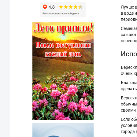
Лучше в
в воде 
периоди
Семенам
сажают 
перенос
Испо
Берескл
очень к
Благода
сделать
Берескл
обычных
своими
Если об
условия
города 