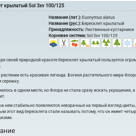
т крылатый Sol 3xv 100/125
Название (лат.):
Euonymus alatus
Название (рус.):
Бересклет крылатый
Принадлежность:
Лиственные кустарники
Корневая система:
Sol 3xv 100/125
ря своей природной красоте бересклет крылатый пользуется огр
.
 растении есть красивая легенда. Богиня растительного мира Флора
и сережку.
чилось в одном месте, но Флора не стала сразу искать украшения, а 
ет.
на нем стабильно появляются невзрачные на первый взгляд цветы,
м этот вид бересклета стали называть потому, что он имеет чет
ками.
ание