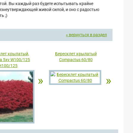
отой. Вы каждый раз будете испытывать крайне
жизнеутверждающей живой силой, и оно с радостью
ь ;)
« вернуться в раздел
клет крылатый,
Бересклет крылатый
la 5xv W100/125
Compactus 60/80
H100/125
»
»