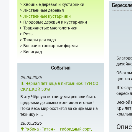
Хвойные деревья и кустарники
Берескле
Лиственные деревья
Лиственные кустарники
Плодовые деревья и кустарники
Травянистые многолетники
Розы
Товары для сада
Бонсаи и топиарные формы
Виноград
Благода
дизайне
События
Об этом
29.05.2026
цветов 
🌲 Чёрная пятница в питомнике: ТУИ СО
Это слу
СКИДКОЙ 50%!
берескл
В эту Чёрную пятницу мы решили быть
Весной 
щедрыми до самых кончиков иголок!
Крылаты
Пока весь мир охотится за скидками на
крылыш
технику и ...
28.05.2026
Опис
🌳Рябина «Титан» — гибридный сорт,