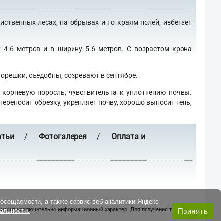
ственных лесах, на обрывах и по краям полей, избегает
4-6 метров и в ширину 5-6 метров. С возрастом крона
решки, съедобны, созревают в сентябре.
 корневую поросль, чувствительна к уплотнению почвы.
реносит обрезку, укрепляет почву, хорошо выносит тень,
атьи
/
Фотогалерея
/
Оплата и
посещаемости, а также сервис веб-аналитики Яндекс
 а носит исключительно информационный характер. Для получения точной
Принять
альности.