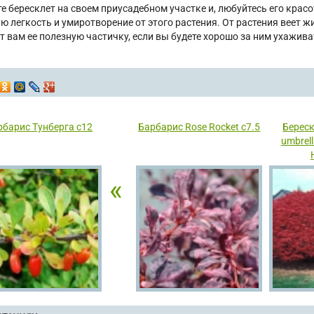
е бересклет на своем приусадебном участке и, любуйтесь его крас
ю легкость и умиротворение от этого растения. От растения веет 
т вам ее полезную частичку, если вы будете хорошо за ним ухаживат
рбарис Тунберга с12
Барбарис Rose Rocket с7.5
Берес
umbrel
«