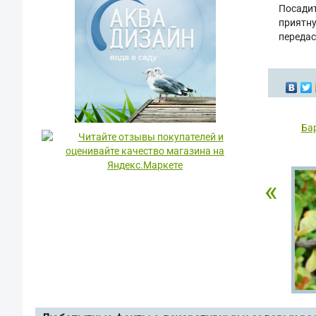
Посадит
приятну
передас
Ба
«