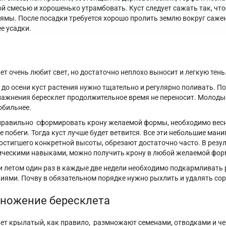
й смесью и хорошенько утрамбовать. Куст следует сажать так, чт
ямы. После посадки требуется хорошо пролить землю вокруг саженц
ее усадки.
ет очень любит свет, но достаточно неплохо выносит и легкую тень
 до осени куст растения нужно тщательно и регулярно поливать. 
ажнения бересклет продолжительное время не переносит. Молодые
обильнее.
равильно сформировать крону желаемой формы, необходимо весн
 побеги. Тогда куст лучше будет ветвится. Все эти небольшие ман
достигшего конкретной высоты, обрезают достаточно часто. В резу
ческими навыками, можно получить крону в любой желаемой форм
и летом один раз в каждые две недели необходимо подкармливать
иями. Почву в обязательном порядке нужно рыхлить и удалять сор
ножение бересклета
ет крылатый, как правило, размножают семенами, отводками и ч