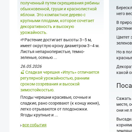
полученный путем скрещивания рябины
Берескл
обыкновенной, груши и краснолистной
него ве
яблони. Это компактное дерево с
крупными плодами, которое сочетает
В приро
декоративность и высокую
растени
урожайность.
Цветет 
🌱Растение достигает высоты 3–5 м,
зеленов
имеет округлую крону диаметром 3–4 м.
Листья непарноперистые, темно-
Но в по
зеленые, осенью ...
красным
26.05.2026
Декорат
🍒 Сладкая черешня «Ипуть» отличается
какой о
регулярной урожайностью, ранним
сроком созревания и высокой
Поса
зимостойкостью.
Плоды черешни красивые, сочные и
Сажать 
сладкие, рано созревают (к концу июня),
месте, 
легко отрываются от плодоножки.
они не 
Ягоды крупные и ...
Высадка
корнями
все события
земляна