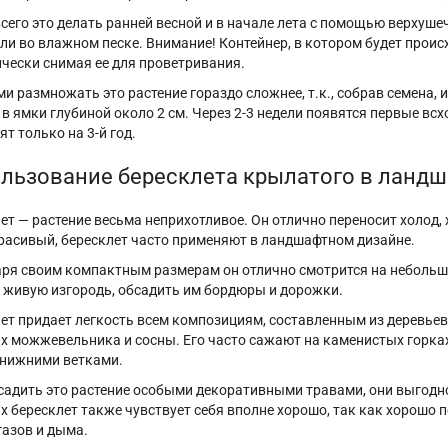
сего это делать ранней весной и в начале лета с помощью верхуше
или во влажном песке. Внимание! Контейнер, в котором будет прои
чески снимая ее для проветривания.
и размножать это растение гораздо сложнее, т.к., собрав семена,
в ямки глубиной около 2 см. Через 2-3 недели появятся первые вс
ят только на 3-й год.
льзование бересклета крылатого в ланд
ет — растение весьма неприхотливое. Он отлично переносит холод,
расивый, бересклет часто применяют в ландшафтном дизайне.
ря своим компактным размерам он отлично смотрится на небольши
 живую изгородь, обсадить им бордюры и дорожки.
ет придает легкость всем композициям, составленным из деревьев
 можжевельника и сосны. Его часто сажают на каменистых горках
 нижними ветками.
садить это растение особыми декоративными травами, они выгодно
х бересклет также чувствует себя вполне хорошо, так как хорошо 
газов и дыма.