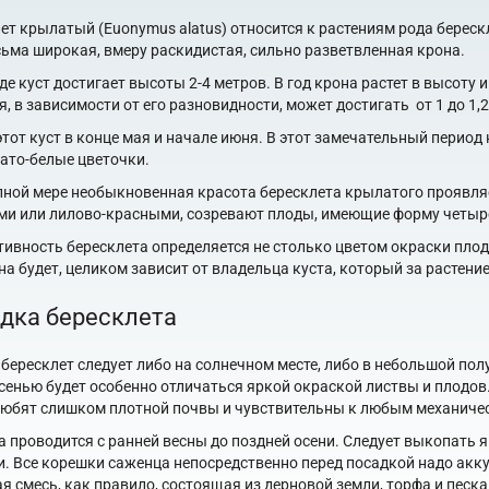
ет крылатый (Euonymus alatus) относится к растениям рода береск
сьма широкая, вмеру раскидистая, сильно разветвленная крона.
де куст достигает высоты 2-4 метров. В год крона растет в высоту
я, в зависимости от его разновидности, может достигать от 1 до 1,2
этот куст в конце мая и начале июня. В этот замечательный перио
ато-белые цветочки.
лной мере необыкновенная красота бересклета крылатого проявляет
и или лилово-красными, созревают плоды, имеющие форму четыре
ивность бересклета определяется не столько цветом окраски плод
на будет, целиком зависит от владельца куста, который за растени
дка бересклета
бересклет следует либо на солнечном месте, либо в небольшой по
осенью будет особенно отличаться яркой окраской листвы и плодов
любят слишком плотной почвы и чувствительны к любым механич
 проводится с ранней весны до поздней осени. Следует выкопать я
. Все корешки саженца непосредственно перед посадкой надо акку
я смесь, как правило, состоящая из дерновой земли, торфа и песк