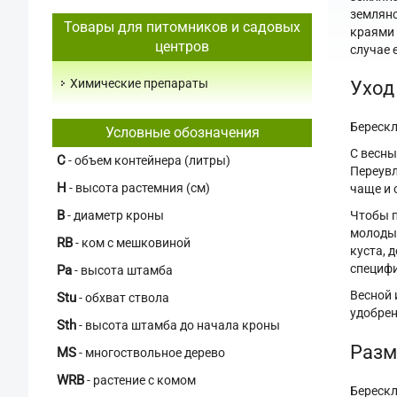
земляно
Товары для питомников и садовых
краями 
центров
случае 
Химические препараты
Уход
Берескл
Условные обозначения
С весны
C
- объем контейнера (литры)
Переувл
H
- высота растемния (см)
чаще и 
В
Чтобы п
- диаметр кроны
молодые
RB
- ком с мешковиной
куста, 
специфи
Pa
- высота штамба
Весной 
Stu
- обхват ствола
удобрен
Sth
- высота штамба до начала кроны
Разм
MS
- многоствольное дерево
WRB
- растение с комом
Берескл