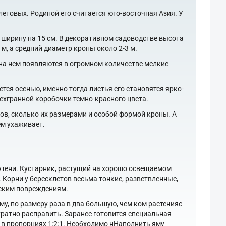
летовых. Родиной его считается юго-восточная Азия. У
 и ширину на 15 см. В декоративном садоводстве высота
 м, а средний диаметр кроны около 2-3 м.
д на нем появляются в огромном количестве мелкие
ся осенью, именно тогда листья его становятся ярко-
хгранной коробочки темно-красного цвета.
ов, сколько их размерами и особой формой кроны. А
ем ухаживает.
лутени. Кустарник, растущий на хорошо освещаемом
. Корни у бересклетов весьма тонкие, разветвленные,
еским повреждениям.
му, по размеру раза в два большую, чем ком растенияс
ратно расправить. Заранее готовится специальная
а в пропорциях 1:2:1. Необходимо нНаполнить яму