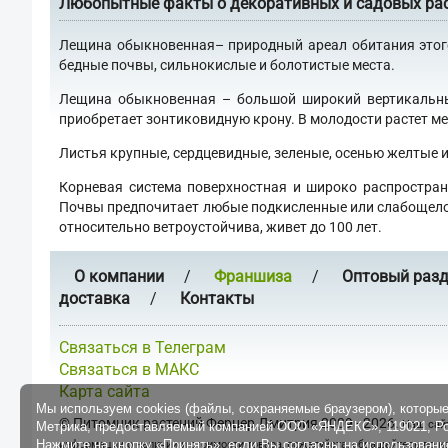
Любопытные факты о декоративных и садовых ра
Лещина обыкновенная– природный ареал обитания этого 
бедные почвы, сильнокислые и болотистые места.
Лещина обыкновенная – большой широкий вертикальный
приобретает зонтиковидную крону. В молодости растет ме
Листья крупные, сердцевидные, зеленые, осенью желтые
Корневая система поверхностная и широко распростран
Почвы предпочитает любые подкисленные или слабощелочн
относительно ветроустойчива, живет до 100 лет.
О компании
/
Франшиза
/
Оптовый раз
доставка
/
Контакты
Связаться в Телеграм
Связаться в МАКС
Карта сайта
Мы используем cookies (файлы, сохраняемые браузером), которые
©
Питомник растений Ферцер Дмитрия
2009 - 2026.
Наш сайт
Метрика, предоставляемый компанией ООО «ЯНДЕКС», 119021, Рос
Нажмите на кнопку «Принять», если Вы согласны на использование
информации о наличии и стоимости товара, пожалуйста, обращайтесь по 