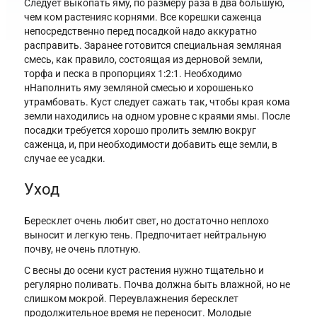
Следует выкопать яму, по размеру раза в два большую,
чем ком растенияс корнями. Все корешки саженца
непосредственно перед посадкой надо аккуратно
расправить. Заранее готовится специальная земляная
смесь, как правило, состоящая из дерновой земли,
торфа и песка в пропорциях 1:2:1. Необходимо
нНаполнить яму земляной смесью и хорошенько
утрамбовать. Куст следует сажать так, чтобы края кома
земли находились на одном уровне с краями ямы. После
посадки требуется хорошо пролить землю вокруг
саженца, и, при необходимости добавить еще земли, в
случае ее усадки.
Уход
Бересклет очень любит свет, но достаточно неплохо
выносит и легкую тень. Предпочитает нейтральную
почву, не очень плотную.
С весны до осени куст растения нужно тщательно и
регулярно поливать. Почва должна быть влажной, но не
слишком мокрой. Переувлажнения бересклет
продолжительное время не переносит. Молодые