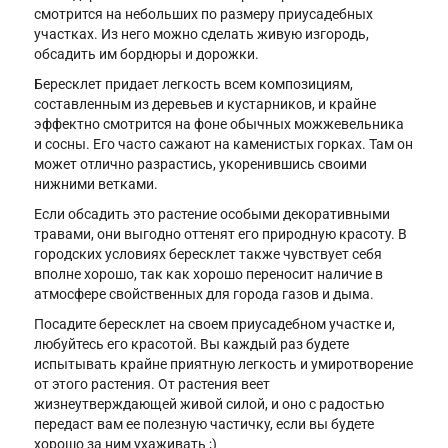
смотрится на небольших по размеру приусадебных
участках. Из него можно сделать живую изгородь,
обсадить им бордюры и дорожки.
Бересклет придает легкость всем композициям,
составленным из деревьев и кустарников, и крайне
эффектно смотрится на фоне обычных можжевельника
и сосны. Его часто сажают на каменистых горках. Там он
может отлично разрастись, укоренившись своими
нижними ветками.
Если обсадить это растение особыми декоративными
травами, они выгодно оттенят его природную красоту. В
городских условиях бересклет также чувствует себя
вполне хорошо, так как хорошо переносит наличие в
атмосфере свойственных для города газов и дыма.
Посадите бересклет на своем приусадебном участке и,
любуйтесь его красотой. Вы каждый раз будете
испытывать крайне приятную легкость и умиротворение
от этого растения. От растения веет
жизнеутверждающей живой силой, и оно с радостью
передаст вам ее полезную частичку, если вы будете
хорошо за ним ухаживать ;)