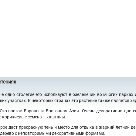
стениях
не одно столетие его используют в озеленении во многих парках 
х участках. В некоторых странах это растение также является хар
 Юго-восток Европы и Восточная Азия. Очень декоративно цвет
е коричневые семена – каштаны.
орое даст прекрасную тень и место для отдыха в жаркий летний де
 в дерево с неповторимыми декоративными формами.