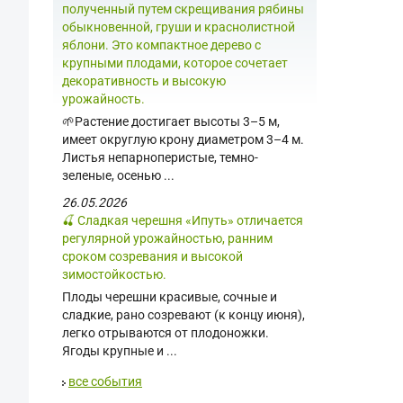
полученный путем скрещивания рябины
обыкновенной, груши и краснолистной
яблони. Это компактное дерево с
крупными плодами, которое сочетает
декоративность и высокую
урожайность.
🌱Растение достигает высоты 3–5 м,
имеет округлую крону диаметром 3–4 м.
Листья непарноперистые, темно-
зеленые, осенью ...
26.05.2026
🍒 Сладкая черешня «Ипуть» отличается
регулярной урожайностью, ранним
сроком созревания и высокой
зимостойкостью.
Плоды черешни красивые, сочные и
сладкие, рано созревают (к концу июня),
легко отрываются от плодоножки.
Ягоды крупные и ...
все события