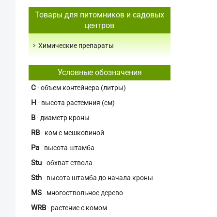
Товары для питомников и садовых
центров
Химические препараты
Условные обозначения
C
- объем контейнера (литры)
H
- высота растемния (см)
В
- диаметр кроны
RB
- ком с мешковиной
Pa
- высота штамба
Stu
- обхват ствола
Sth
- высота штамба до начала кроны
MS
- многоствольное дерево
WRB
- растение с комом