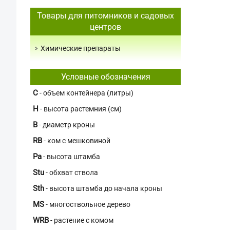
Товары для питомников и садовых
центров
Химические препараты
Условные обозначения
C
- объем контейнера (литры)
H
- высота растемния (см)
В
- диаметр кроны
RB
- ком с мешковиной
Pa
- высота штамба
Stu
- обхват ствола
Sth
- высота штамба до начала кроны
MS
- многоствольное дерево
WRB
- растение с комом