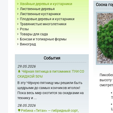
Хвойные деревья и кустарники
Сосна го
Лиственные деревья
Лиственные кустарники
Плодовые деревья и кустарники
Травянистые многолетники
Розы
Товары для сада
Бонсаи и топиарные формы
Виноград
События
29.05.2026
🌲 Чёрная пятница в питомнике: ТУИ СО
Пикобел
СКИДКОЙ 50%!
высоту 
В эту Чёрную пятницу мы решили быть
смотрет
щедрыми до самых кончиков иголок!
Пока весь мир охотится за скидками на
Т
технику и ...
28.05.2026
Ц
🌳Рябина «Титан» — гибридный сорт,