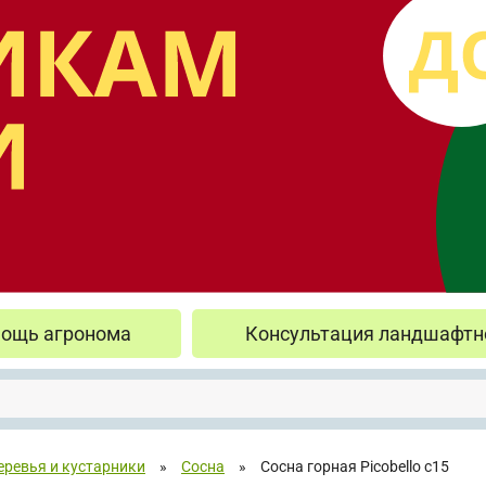
ощь агронома
Консультация ландшафтн
еревья и кустарники
»
Сосна
»
Сосна горная Picobello с15