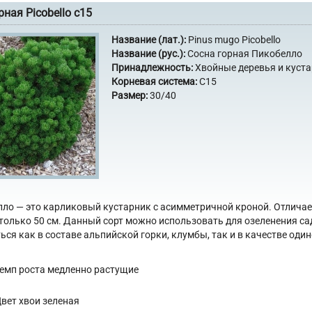
рная Picobello с15
Название (лат.):
Pinus mugo Picobello
Название (рус.):
Сосна горная Пикобелло
Принадлежность:
Хвойные деревья и куст
Корневая система:
С15
Размер:
30/40
ло — это карликовый кустарник с асимметричной кроной. Отличает
только 50 см. Данный сорт можно использовать для озеленения са
ься как в составе альпийской горки, клумбы, так и в качестве оди
емп роста
медленно растущие
вет хвои
зеленая