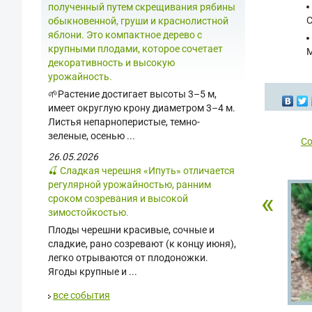
полученный путем скрещивания рябины
С
обыкновенной, груши и краснолистной
яблони. Это компактное дерево с
крупными плодами, которое сочетает
М
декоративность и высокую
урожайность.
🌱Растение достигает высоты 3–5 м,
имеет округлую крону диаметром 3–4 м.
Листья непарноперистые, темно-
зеленые, осенью ...
Со
26.05.2026
🍒 Сладкая черешня «Ипуть» отличается
регулярной урожайностью, ранним
«
сроком созревания и высокой
зимостойкостью.
Плоды черешни красивые, сочные и
сладкие, рано созревают (к концу июня),
легко отрываются от плодоножки.
Ягоды крупные и ...
все события