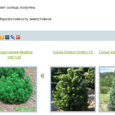
вет
солнце, полутень
орозостойкость
зимостойкое
сна горная Мughus
Сосна Oregon Green с15
Сосна Van
100/120
«