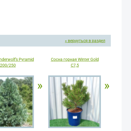
« вернуться в раздел
derwolf's Pyramid
Сосна горная Winter Gold
200/250
С7,5
»
»