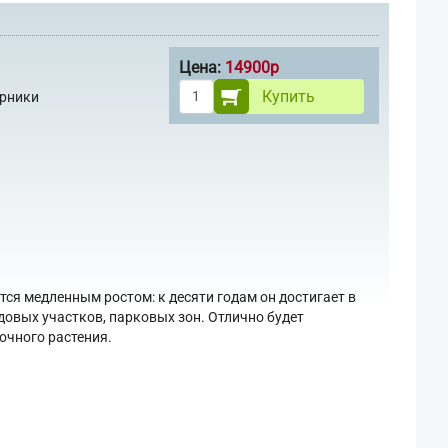
Цена:
14900р
Купить
арники
ся медленным ростом: к десяти годам он достигает в
довых участков, парковых зон. Отлично будет
ночного растения.