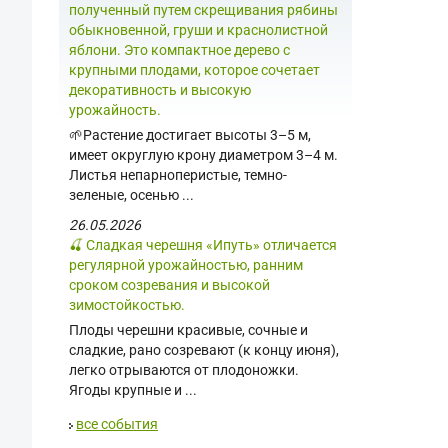
полученный путем скрещивания рябины
обыкновенной, груши и краснолистной
яблони. Это компактное дерево с
крупными плодами, которое сочетает
декоративность и высокую
урожайность.
🌱Растение достигает высоты 3–5 м,
имеет округлую крону диаметром 3–4 м.
Листья непарноперистые, темно-
зеленые, осенью ...
26.05.2026
🍒 Сладкая черешня «Ипуть» отличается
регулярной урожайностью, ранним
сроком созревания и высокой
зимостойкостью.
Плоды черешни красивые, сочные и
сладкие, рано созревают (к концу июня),
легко отрываются от плодоножки.
Ягоды крупные и ...
все события