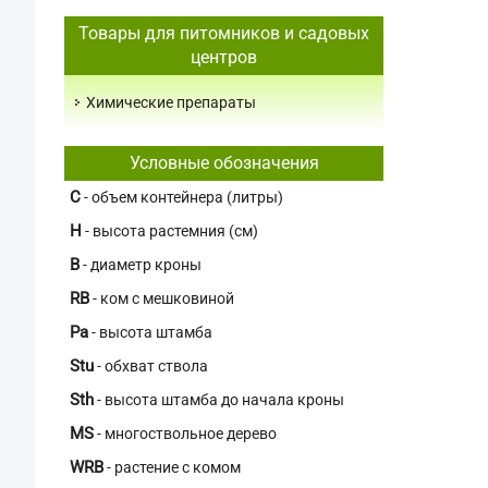
Товары для питомников и садовых
центров
Химические препараты
Условные обозначения
C
- объем контейнера (литры)
H
- высота растемния (см)
В
- диаметр кроны
RB
- ком с мешковиной
Pa
- высота штамба
Stu
- обхват ствола
Sth
- высота штамба до начала кроны
MS
- многоствольное дерево
WRB
- растение с комом