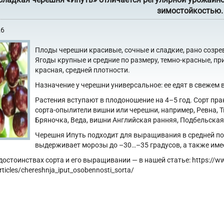
зимостойкостью.
26
Плоды черешни красивые, сочные и сладкие, рано созре
Ягоды крупные и средние по размеру, темно-красные, пр
красная, средней плотности.
Назначение у черешни универсальное: ее едят в свежем 
Растения вступают в плодоношение на 4–5 год. Сорт п
сорта-опылители вишни или черешни, например, Ревна, Т
Бряночка, Веда, вишни Английская ранняя, Подбельская
Черешня Ипуть подходит для выращивания в средней по
выдерживает морозы до –30…–35 градусов, а также име
достоинствах сорта и его выращивании — в нашей статье: https://w
articles/chereshnja_iput_osobennosti_sorta/