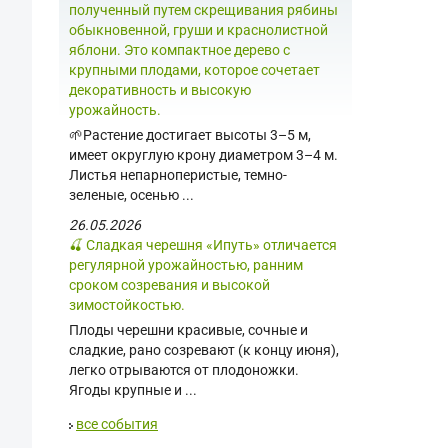
полученный путем скрещивания рябины
обыкновенной, груши и краснолистной
яблони. Это компактное дерево с
крупными плодами, которое сочетает
декоративность и высокую
урожайность.
🌱Растение достигает высоты 3–5 м,
имеет округлую крону диаметром 3–4 м.
Листья непарноперистые, темно-
зеленые, осенью ...
26.05.2026
🍒 Сладкая черешня «Ипуть» отличается
регулярной урожайностью, ранним
сроком созревания и высокой
зимостойкостью.
Плоды черешни красивые, сочные и
сладкие, рано созревают (к концу июня),
легко отрываются от плодоножки.
Ягоды крупные и ...
все события