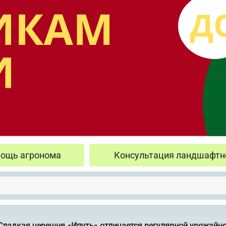
ощь агронома
Консультация ландшафтн
Сладкая черешня «Ипуть» отличается регулярной урожайн