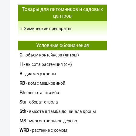
Товары для питомников и садовых
центров
Химические препараты
Условные обозначения
C
- объем контейнера (литры)
H
- высота растемния (см)
В
- диаметр кроны
RB
- ком с мешковиной
Pa
- высота штамба
Stu
- обхват ствола
Sth
- высота штамба до начала кроны
MS
- многоствольное дерево
WRB
- растение с комом