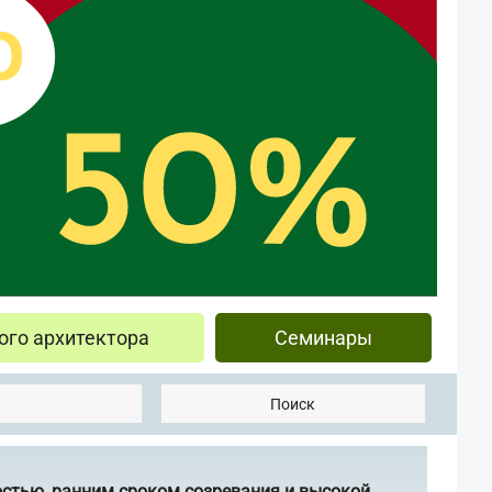
ого архитектора
Семинары
Поиск
остью, ранним сроком созревания и высокой