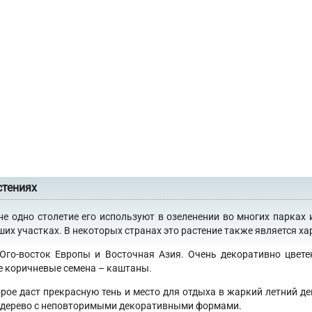
стениях
не одно столетие его используют в озеленении во многих парках 
х участках. В некоторых странах это растение также является хар
 Юго-восток Европы и Восточная Азия. Очень декоративно цвет
е коричневые семена – каштаны.
орое даст прекрасную тень и место для отдыха в жаркий летний де
 в дерево с неповторимыми декоративными формами.