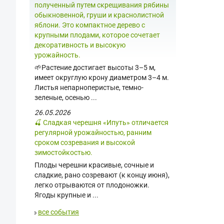
полученный путем скрещивания рябины
обыкновенной, груши и краснолистной
яблони. Это компактное дерево с
крупными плодами, которое сочетает
декоративность и высокую
урожайность.
🌱Растение достигает высоты 3–5 м,
имеет округлую крону диаметром 3–4 м.
Листья непарноперистые, темно-
зеленые, осенью ...
26.05.2026
🍒 Сладкая черешня «Ипуть» отличается
регулярной урожайностью, ранним
сроком созревания и высокой
зимостойкостью.
Плоды черешни красивые, сочные и
сладкие, рано созревают (к концу июня),
легко отрываются от плодоножки.
Ягоды крупные и ...
все события