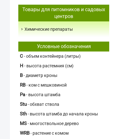
Товары для питомников и садовых
центров
Химические препараты
Условные обозначения
C
- объем контейнера (литры)
H
- высота растемния (см)
В
- диаметр кроны
RB
- ком с мешковиной
Pa
- высота штамба
Stu
- обхват ствола
Sth
- высота штамба до начала кроны
MS
- многоствольное дерево
WRB
- растение с комом