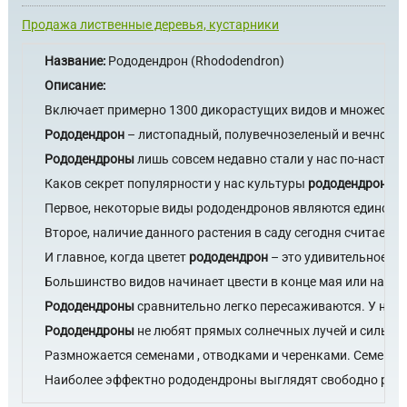
Продажа лиственные деревья, кустарники
Название:
Рододендрон (Rhododendron)
Описание:
Включает примерно 1300 дикорастущих видов и множество 
Рододендрон
– листопадный, полувечнозеленый и вечнозеле
Рододендроны
лишь совсем недавно стали у нас по-настоящ
Каков секрет популярности у нас культуры
рододендрона
?
Первое, некоторые виды рододендронов являются единстве
Второе, наличие данного растения в саду сегодня считаетс
И главное, когда цветет
рододендрон
– это удивительное и 
Большинство видов начинает цвести в конце мая или начале
Рододендроны
сравнительно легко пересаживаются. У них 
Рододендроны
не любят прямых солнечных лучей и сильных 
Размножается семенами , отводками и черенками. Семена
Наиболее эффектно рододендроны выглядят свободно расп