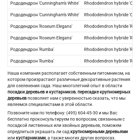
Рододендрон 'Cunningham's White'
Rhododendron hybride 'Cunn
Рододендрон 'Cunningham's White'
Rhododendron hybride 'Cunn
Рододендрон 'Roseum Elegans'
Rhododendron hybride 'Rose
Рододендрон 'Roseum Elegans'
Rhododendron hybride 'Rose
Рододендрон 'Rumba'
Rhododendron hybride 'Rum
Рододендрон 'Rumba'
Rhododendron hybride 'Rum
Наша компания располагает собственным питомником, на
котором произрастают различные декоративные растения
для озеленения сада. Наш многолетний опыт в области
посадки деревьев и кустарников
,
пересадке крупномерных
деревьев
позволяет нам с уверенностью сказать, что мы
являемся специалистами в этой области.
Позвоните нам по телефону: (495) 604-45-30 и мы Вас
бесплатно проконсультируем по вопросам, связанным с
посадкой лиственных или хвойных деревьев, поможем
опредлиться украшать ли сад
крупномерными деревьями
или
кустарниками
, а также многих других вопросах.