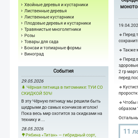
Хвойные деревья и кустарники
монотон
Лиственные деревья
Лиственные кустарники
Плодовые деревья и кустарники
19.04.20
Травянистые многолетники
🔹Перед 
Розы
сохранит
Товары для сада
Бонсаи и топиарные формы
🔹Также 
Виноград
🔹Перед 
здоровые
События
2 гр марг
перед по
29.05.2026
🔹Кустис
🌲 Чёрная пятница в питомнике: ТУИ СО
проростк
СКИДКОЙ 50%!
В эту Чёрную пятницу мы решили быть
🔹Чтобы 
щедрыми до самых кончиков иголок!
образом “
Пока весь мир охотится за скидками на
Остальны
технику и ...
28.05.2026
11 л
🌳Рябина «Титан» — гибридный сорт,