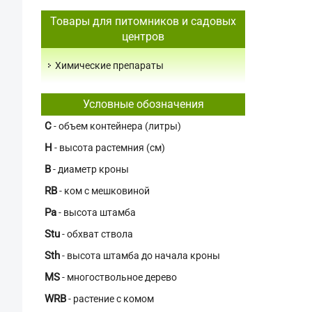
Товары для питомников и садовых
центров
Химические препараты
Условные обозначения
C
- объем контейнера (литры)
H
- высота растемния (см)
В
- диаметр кроны
RB
- ком с мешковиной
Pa
- высота штамба
Stu
- обхват ствола
Sth
- высота штамба до начала кроны
MS
- многоствольное дерево
WRB
- растение с комом