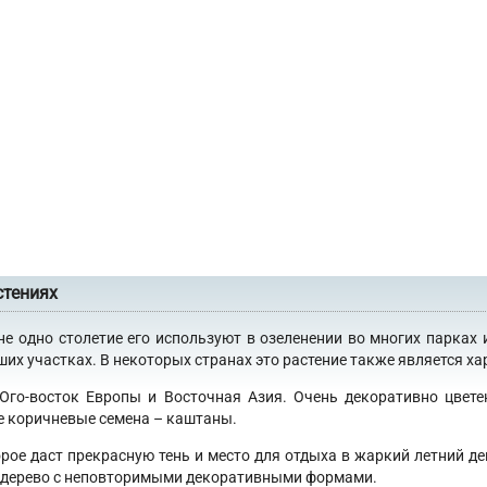
стениях
не одно столетие его используют в озеленении во многих парках 
х участках. В некоторых странах это растение также является хар
 Юго-восток Европы и Восточная Азия. Очень декоративно цвет
е коричневые семена – каштаны.
орое даст прекрасную тень и место для отдыха в жаркий летний де
 в дерево с неповторимыми декоративными формами.