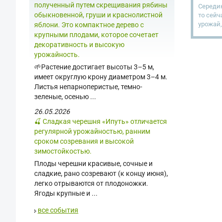
полученный путем скрещивания рябины
Середин
обыкновенной, груши и краснолистной
то сейч
урожай,
яблони. Это компактное дерево с
крупными плодами, которое сочетает
декоративность и высокую
урожайность.
🌱Растение достигает высоты 3–5 м,
имеет округлую крону диаметром 3–4 м.
Листья непарноперистые, темно-
зеленые, осенью ...
26.05.2026
🍒 Сладкая черешня «Ипуть» отличается
регулярной урожайностью, ранним
сроком созревания и высокой
зимостойкостью.
Плоды черешни красивые, сочные и
сладкие, рано созревают (к концу июня),
легко отрываются от плодоножки.
Ягоды крупные и ...
все события