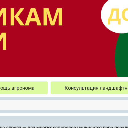
ощь агронома
Консультация ландшафтн
на апреля — для многих садоводов начинается пора посад