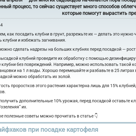
ный процесс, то сейчас существует много способов облег
которые помогут вырастить пр
24
тем, как посадить клубни в грунт, разрежьте их — делать это нужн
ь клубни и избежать загнивания.
можно сделать надрезы на больших клубнях перед посадкой — ростк
высадкой клубней проведите их обработку с помощью дезинфициру
 клубни без повреждений. Например, можно использовать такой кок
анцовки на 1 л воды. Хорошо перемешайте и разбавьте в 25 литрах 
садкой можно обработать их золой.
тость проростков этого растения характерна лишь для 15% клубней
ов.
получить дополнительные 10% урожая, перед посадкой оставьте кл
озеленяя” их.
е полезные советы можно прочитать в статье 👇
айфхаков при посадке картофеля