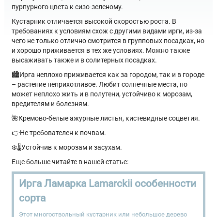
пурпурного цвета к сизо-зеленому.
Кустарник отличается высокой скоростью роста. В
требованиях к условиям схож с другими видами ирги, из-за
чего не только отлично смотрится в групповых посадках, но
и хорошо приживается в тех же условиях. Можно также
высаживать также и в солитерных посадках.
🏙Ирга неплохо приживается как за городом, так и в городе
– растение неприхотливое. Любит солнечные места, но
может неплохо жить и в полутени, устойчиво к морозам,
вредителям и болезням.
🌺Кремово-белые ажурные листья, кистевидные соцветия.
👉Не требователен к почвам.
❄️🌡Устойчив к морозам и засухам.
Еще больше читайте в нашей статье:
Ирга Ламарка Lamarckii особенности
сорта
Этот многоствольный кустарник или небольшое дерево