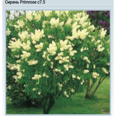
Сирень Primrose с7.5