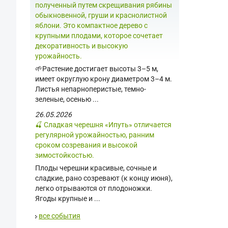
полученный путем скрещивания рябины
обыкновенной, груши и краснолистной
яблони. Это компактное дерево с
крупными плодами, которое сочетает
декоративность и высокую
урожайность.
🌱Растение достигает высоты 3–5 м,
имеет округлую крону диаметром 3–4 м.
Листья непарноперистые, темно-
зеленые, осенью ...
26.05.2026
🍒 Сладкая черешня «Ипуть» отличается
регулярной урожайностью, ранним
сроком созревания и высокой
зимостойкостью.
Плоды черешни красивые, сочные и
сладкие, рано созревают (к концу июня),
легко отрываются от плодоножки.
Ягоды крупные и ...
все события