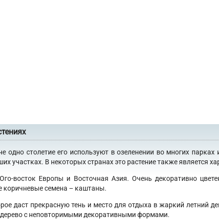
стениях
не одно столетие его используют в озеленении во многих парках 
х участках. В некоторых странах это растение также является хар
 Юго-восток Европы и Восточная Азия. Очень декоративно цвет
е коричневые семена – каштаны.
орое даст прекрасную тень и место для отдыха в жаркий летний де
 в дерево с неповторимыми декоративными формами.