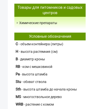
Товары для питомников и садовых
центров
Химические препараты
Условные обозначения
C
- объем контейнера (литры)
H
- высота растемния (см)
В
- диаметр кроны
RB
- ком с мешковиной
Pa
- высота штамба
Stu
- обхват ствола
Sth
- высота штамба до начала кроны
MS
- многоствольное дерево
WRB
- растение с комом