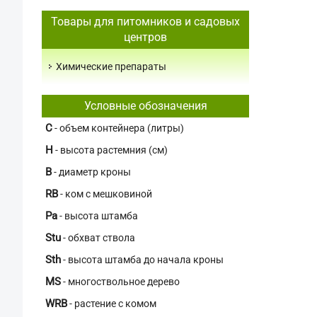
Товары для питомников и садовых
центров
Химические препараты
Условные обозначения
C
- объем контейнера (литры)
H
- высота растемния (см)
В
- диаметр кроны
RB
- ком с мешковиной
Pa
- высота штамба
Stu
- обхват ствола
Sth
- высота штамба до начала кроны
MS
- многоствольное дерево
WRB
- растение с комом