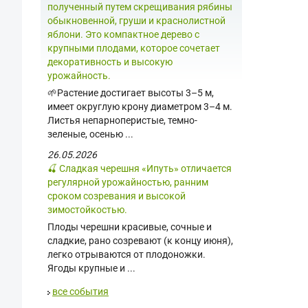
полученный путем скрещивания рябины
обыкновенной, груши и краснолистной
яблони. Это компактное дерево с
крупными плодами, которое сочетает
декоративность и высокую
урожайность.
🌱Растение достигает высоты 3–5 м,
имеет округлую крону диаметром 3–4 м.
Листья непарноперистые, темно-
зеленые, осенью ...
26.05.2026
🍒 Сладкая черешня «Ипуть» отличается
регулярной урожайностью, ранним
сроком созревания и высокой
зимостойкостью.
Плоды черешни красивые, сочные и
сладкие, рано созревают (к концу июня),
легко отрываются от плодоножки.
Ягоды крупные и ...
все события