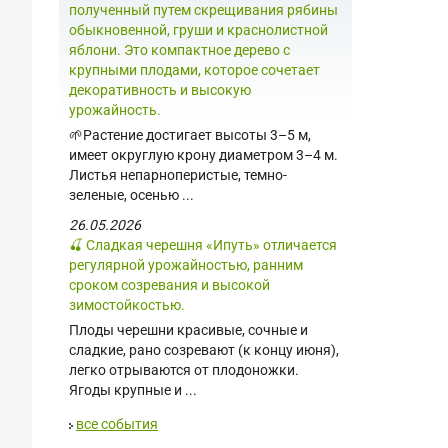
полученный путем скрещивания рябины
обыкновенной, груши и краснолистной
яблони. Это компактное дерево с
крупными плодами, которое сочетает
декоративность и высокую
урожайность.
🌱Растение достигает высоты 3–5 м,
имеет округлую крону диаметром 3–4 м.
Листья непарноперистые, темно-
зеленые, осенью ...
26.05.2026
🍒 Сладкая черешня «Ипуть» отличается
регулярной урожайностью, ранним
сроком созревания и высокой
зимостойкостью.
Плоды черешни красивые, сочные и
сладкие, рано созревают (к концу июня),
легко отрываются от плодоножки.
Ягоды крупные и ...
все события