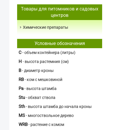
Товары для питомников и садовых
центров
Химические препараты
Условные обозначения
C
- объем контейнера (литры)
H
- высота растемния (см)
В
- диаметр кроны
RB
- ком с мешковиной
Pa
- высота штамба
Stu
- обхват ствола
Sth
- высота штамба до начала кроны
MS
- многоствольное дерево
WRB
- растение с комом