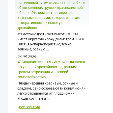
полученный путем скрещивания рябины
обыкновенной, груши и краснолистной
яблони. Это компактное дерево с
крупными плодами, которое сочетает
декоративность и высокую
урожайность.
🌱Растение достигает высоты 3–5 м,
имеет округлую крону диаметром 3–4 м.
Листья непарноперистые, темно-
зеленые, осенью ...
26.05.2026
🍒 Сладкая черешня «Ипуть» отличается
регулярной урожайностью, ранним
сроком созревания и высокой
зимостойкостью.
Плоды черешни красивые, сочные и
сладкие, рано созревают (к концу июня),
легко отрываются от плодоножки.
Ягоды крупные и ...
все события