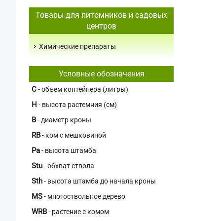
Товары для питомников и садовых
центров
Химические препараты
Условные обозначения
C
- объем контейнера (литры)
H
- высота растемния (см)
В
- диаметр кроны
RB
- ком с мешковиной
Pa
- высота штамба
Stu
- обхват ствола
Sth
- высота штамба до начала кроны
MS
- многоствольное дерево
WRB
- растение с комом