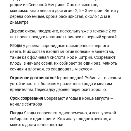
родом из Северной Америки. Оно не высокое,
максимальная высота достигает 2,5 – 3 метров. Ветви у
дерева объемные, крона раскидистая, около 1,5 м в
диаметре.
Дерево
очень плодовито, поскольку уже в течение 2-ух
лет после посадки начинает приносить первый урожай.
Ягоды
у дерева шаровидные насыщенного черного
цвета. В их состав входят многие полезные вещества,
такие как фолиевая кислота, йод и цитрин. Созревают
плоды в начале осени, их собирает за один раз. Мякоть
сочная и плотная, со сладковатым вкусом.
Огромное достоинство
Черноплодной Рябины – высокая
устойчивость к болезням различного рода и мелким
вредителям. Пересадку дерево переносит хорошо.
Срок созревания
Созревают ягоды в конце августа —
начале сентября
Плоды
Ягоды созревают одновременно, и весь урожай
собирают в один прием. Кожица у плодов крепкая, а
мякоть достаточно плотная