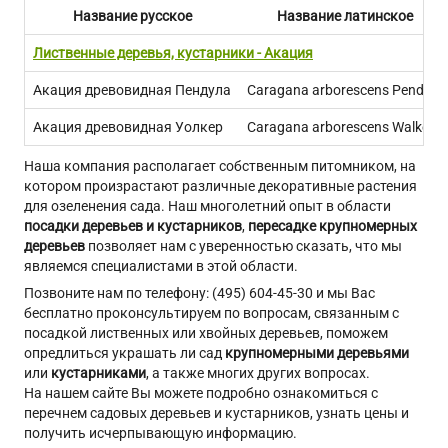
Название русское
Название латинское
Лиственные деревья, кустарники - Акация
Акация древовидная Пендула
Caragana arborescens Pendula
Акация древовидная Уолкер
Caragana arborescens Walker
Наша компания располагает собственным питомником, на
котором произрастают различные декоративные растения
для озеленения сада. Наш многолетний опыт в области
посадки деревьев и кустарников
,
пересадке крупномерных
деревьев
позволяет нам с уверенностью сказать, что мы
являемся специалистами в этой области.
Позвоните нам по телефону: (495) 604-45-30 и мы Вас
бесплатно проконсультируем по вопросам, связанным с
посадкой лиственных или хвойных деревьев, поможем
опредлиться украшать ли сад
крупномерными деревьями
или
кустарниками
, а также многих других вопросах.
На нашем сайте Вы можете подробно ознакомиться с
перечнем садовых деревьев и кустарников, узнать цены и
получить исчерпывающую информацию.