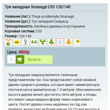
Туя западная Smaragd C35 120/140
Название (лат.):
Thuja occidentalis Smaragd
Название (рус.):
Туя западная Смарагд
Принадлежность:
Хвойные деревья и кустарники
Корневая система:
С35
Размер:
120/140
Цена:
4800р
Купить
Туя западная смарагд является типичным
представителем туи. Она представляет собой хвойное
дерево среднего размера, которое имеет симметричную
плотную крону диаметром до 1.5 метров. Максимальная
высота дерева может достигать пяти метров, а плоды
его имеют шишковидную форму темно-коричневого
цвета. Растет дерево очень медленно за год, как
правило, вырастает не более чем на 10-15 см в высоту и