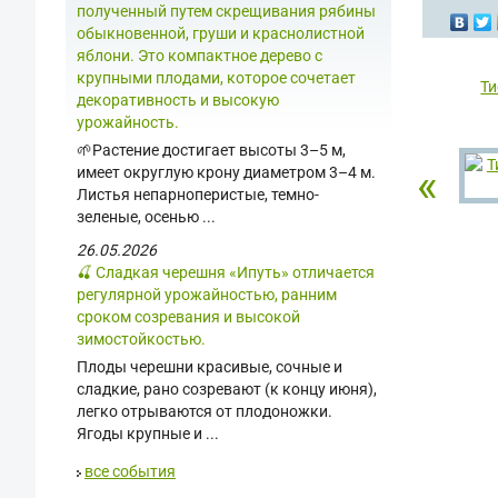
полученный путем скрещивания рябины
обыкновенной, груши и краснолистной
яблони. Это компактное дерево с
крупными плодами, которое сочетает
Ти
декоративность и высокую
урожайность.
🌱Растение достигает высоты 3–5 м,
«
имеет округлую крону диаметром 3–4 м.
Листья непарноперистые, темно-
зеленые, осенью ...
26.05.2026
🍒 Сладкая черешня «Ипуть» отличается
регулярной урожайностью, ранним
сроком созревания и высокой
зимостойкостью.
Плоды черешни красивые, сочные и
сладкие, рано созревают (к концу июня),
легко отрываются от плодоножки.
Ягоды крупные и ...
все события