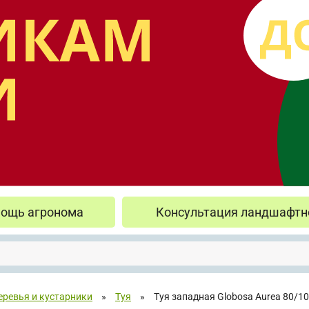
ощь агронома
Консультация ландшафтн
еревья и кустарники
»
Туя
»
Туя западная Globosa Aurea 80/1