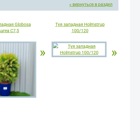
« вернуться в раздел
падная Globosa
Туя западная Holmstrup
urea С7,5
100/120
»
»