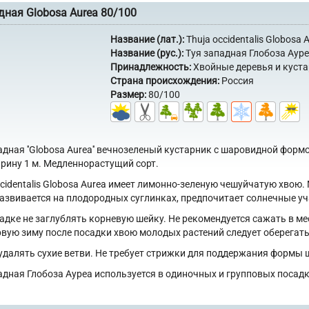
дная Globosa Aurea 80/100
Название (лат.):
Thuja occidentalis Globosa 
Название (рус.):
Туя западная Глобоза Аур
Принадлежность:
Хвойные деревья и куст
Страна происхождения:
Россия
Размер:
80/100
адная ''Globosa Aurea'' вечнозеленый кустарник с шаровидной формой
ирину 1 м. Медленнорастущий сорт.
ccidentalis Globosa Aurea имеет лимонно-зеленую чешуйчатую хвою.
азвивается на плодородных суглинках, предпочитает солнечные учас
адке не заглублять корневую шейку. Не рекомендуется сажать в м
рвую зиму после посадки хвою молодых растений следует оберегать
удалять сухие ветви. Не требует стрижки для поддержания формы 
адная Глобоза Ауреа используется в одиночных и групповых посадк