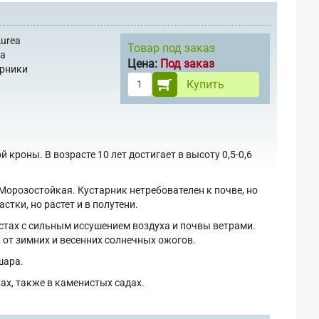
Aurea
Товар под заказ
еа
Цена:
Под заказ
арники
Купить
 кроны. В возрасте 10 лет достигает в высоту 0,5-0,6
 Морозостойкая. Кустарник нетребователен к почве, но
тки, но растет и в полутени.
естах с сильным иссушением воздуха и почвы ветрами.
 от зимних и весенних солнечных ожогов.
шара.
ах, также в каменистых садах.