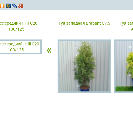
сс средний Hillii С20
Туя западная Brabant С7,5
Туя за
100/125
A
«