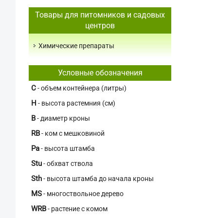
Товары для питомников и садовых
центров
Химические препараты
Условные обозначения
C
- объем контейнера (литры)
H
- высота растемния (см)
В
- диаметр кроны
RB
- ком с мешковиной
Pa
- высота штамба
Stu
- обхват ствола
Sth
- высота штамба до начала кроны
MS
- многоствольное дерево
WRB
- растение с комом