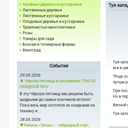
Хвойные деревья и кустарники
Туя запа
Лиственные деревья
Лиственные кустарники
Плодовые деревья и кустарники
Травянистые многолетники
Розы
Товары для сада
Бонсаи и топиарные формы
Виноград
Туя зап
События
м и в ш
29.05.2026
Thuja o
🌲 Чёрная пятница в питомнике: ТУИ СО
лучше р
СКИДКОЙ 50%!
При пос
В эту Чёрную пятницу мы решили быть
Но в пе
щедрыми до самых кончиков иголок!
Весной 
Пока весь мир охотится за скидками на
технику и ...
Туя зап
28.05.2026
🌳Рябина «Титан» — гибридный сорт,