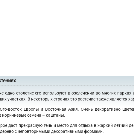
стениях
не одно столетие его используют в озеленении во многих парках 
х участках. В некоторых странах это растение также является хар
 Юго-восток Европы и Восточная Азия. Очень декоративно цвет
е коричневые семена – каштаны.
орое даст прекрасную тень и место для отдыха в жаркий летний де
 в дерево с неповторимыми декоративными формами.