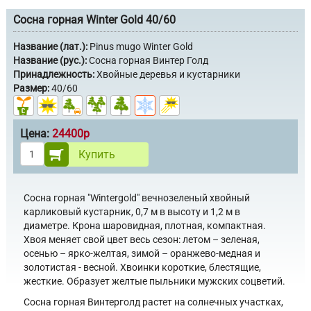
Сосна горная Winter Gold 40/60
Название (лат.):
Pinus mugo Winter Gold
Название (рус.):
Сосна горная Винтер Голд
Принадлежность:
Хвойные деревья и кустарники
Размер:
40/60
Цена:
24400р
Купить
Сосна горная "Wintergold" вечнозеленый хвойный
карликовый кустарник, 0,7 м в высоту и 1,2 м в
диаметре. Крона шаровидная, плотная, компактная.
Хвоя меняет свой цвет весь сезон: летом – зеленая,
осенью – ярко-желтая, зимой – оранжево-медная и
золотистая - весной. Хвоинки короткие, блестящие,
жесткие. Образует желтые пыльники мужских соцветий.
Сосна горная Винтерголд растет на солнечных участках,