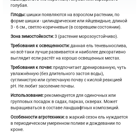
голубая.
Плоды:
шишки появляются на взрослом растении, по
форме шишки - цилиндрические или яйцевидные, длиной
3 - 6 см., светло-коричневые (в созревшем состоянии).
Зона зимостойкости:
3 (растение морозоустойчиво).
Требования к освещенности:
данная ель теневынослива,
но всё-таки лучше развивается и наиболее декоративно
выглядит если растёт на хорошо освещенных местах.
Требования к почве:
предпочитает дренированную, чуть
увлажнённую (без длительного застоя воды),
суглинистую или супесчаную почву с кислой реакцией
pH. Не любит засоление почвы.
Использование:
рекомендуется для одиночных или
групповых посадок в садах, парках, скверах. Может
выращиваться в составе ландшафтных композиций.
Особенности агротехники:
в жаркий сезон ель нуждается
в периодическом умеренном поливе и дождевании по
кроне.