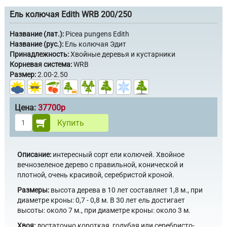
Ель колючая Edith WRB 200/250
Название (лат.):
Picea pungens Edith
Название (рус.):
Ель колючая Эдит
Принадлежность:
Хвойные деревья и кустарники
Корневая система:
WRB
Размер:
2.00-2.50
Цена:
37700р
Купить
Описание:
интересный сорт ели колючей. Хвойное
вечнозеленое дерево с правильной, конической и
плотной, очень красивой, серебристой кроной.
Размеры:
высота дерева в 10 лет составляет 1,8 м., при
диаметре кроны: 0,7 - 0,8 м. В 30 лет ель достигает
высоты: около 7 м., при диаметре кроны: около 3 м.
Хвоя:
достаточно короткая, голубая или серебристо-