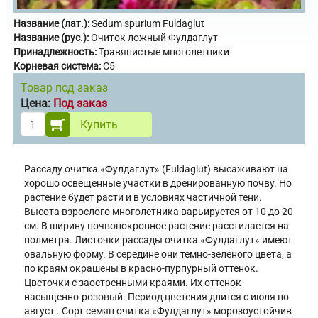
Название (лат.):
Sedum spurium Fuldaglut
Название (рус.):
Очиток ложный Фулдаглут
Принадлежность:
Травянистые многолетники
Корневая система:
С5
Товар под заказ
Цена:
Под заказ
Купить
Рассаду очитка «Фулдаглут» (Fuldaglut) высаживают на
хорошо освещенные участки в дренированную почву. Но
растение будет расти и в условиях частичной тени.
Высота взрослого многолетника варьируется от 10 до 20
см. В ширину почвопокровное растение расстилается на
полметра. Листочки рассады очитка «Фулдаглут» имеют
овальную форму. В середине они темно-зеленого цвета, а
по краям окрашены в красно-пурпурный оттенок.
Цветочки с заостренными краями. Их оттенок
насыщенно-розовый. Период цветения длится с июля по
август . Сорт семян очитка «Фулдаглут» морозоустойчив